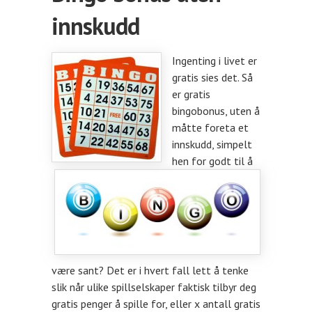
innskudd
Ingenting i livet er
gratis sies det. Så
er gratis
bingobonus, uten å
måtte foreta et
innskudd, simpelt
hen for godt til å
være sant? Det er i hvert fall lett å tenke
slik når ulike spillselskaper faktisk tilbyr deg
gratis penger å spille for, eller x antall gratis