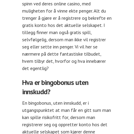
spinn ved deres online casino, med
muligheten for å vinne ekte penger. Alt du
trenger å gjøre er å registrere og bekrefte en
gratis konto hos det aktuelle selskapet. I
tillegg finner man også gratis spill,
selvfølgelig, dersom man ikke vil registrer
seg eller sette inn penger. Vi vil her se
nærmere på dette fantastiske tilbudet,
hvem tilbyr det, hvorfor og hva innebærer
det egentlig?
Hva er bingobonus uten
innskudd?
En bingobonus, uten innskudd, er i
utgangspunktet at man får en gitt sum man
kan spille risikofritt for, dersom man
registrerer seg og oppretter konto hos det
aktuelle selskapet som kjører denne