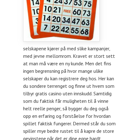
selskapene kjører på med slike kampanjer,
med jevne mellomrom. Kravet er stort sett
at man må være en ny kunde. Men det fins
ingen begrensning på hvor mange ulike
selskaper du kan registrere deg hos. Her kan
du sondere terrenget og finne ut hvem som
tilbyr gratis casino uten innskudd. Samtidig
som du faktisk får muligheten til å vinne
helt reelle penger, så bygger du deg også
opp en erfaring og forståelse for hvordan
spillet faktisk fungerer. Dermed står du som
spiller mye bedre rustet til å kapre de store
gevinstene når det er dine egne hardt