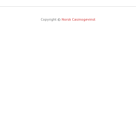
Copyright ©
Norsk Casinogevinst