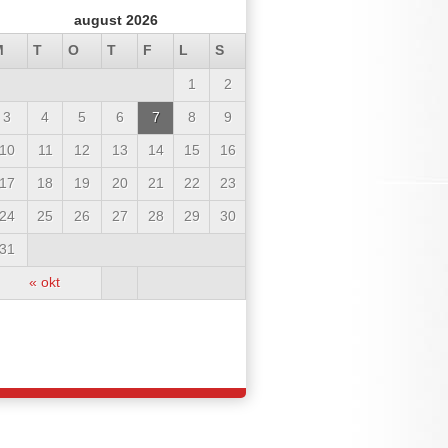
august 2026
M
T
O
T
F
L
S
1
2
3
4
5
6
7
8
9
10
11
12
13
14
15
16
17
18
19
20
21
22
23
24
25
26
27
28
29
30
31
« okt