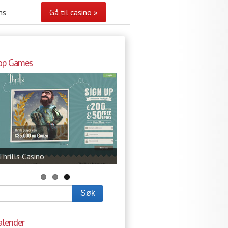
ns
Gå til casino »
op Games
Thrills Casino
alender