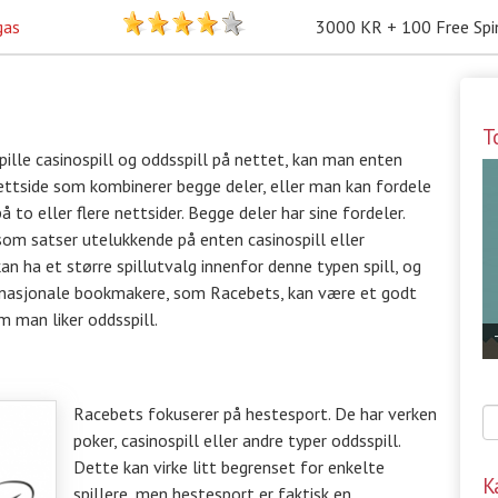
gas
3000 KR + 100 Free Spi
T
pille casinospill og oddsspill på nettet, kan man enten
ettside som kombinerer begge deler, eller man kan fordele
på to eller flere nettsider. Begge deler har sine fordeler.
som satser utelukkende på enten casinospill eller
kan ha et større spillutvalg innenfor denne typen spill, og
rnasjonale bookmakere, som Racebets, kan være et godt
m man liker oddsspill.
Racebets fokuserer på hestesport. De har verken
poker, casinospill eller andre typer oddsspill.
Dette kan virke litt begrenset for enkelte
K
spillere, men hestesport er faktisk en