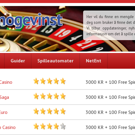
nogevinst
Her vil du finne en mengde
deg som bruker å finne det du
Vi tilbyr oppdateringer, n
informasjon om det å spille c
Guider
Spilleautomater
NetEnt
 Casino
3000 KR + 100 Free Spi
 Saga
3000 KR + 100 Free Spi
Euro
3000 KR + 100 Free Spi
 Casino
3000 KR + 100 Free Spi