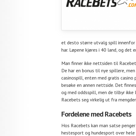
et desto større utvalg spill innenfo
har. Løpene kjøres i 40 land, og det 
Man finner ikke nettsiden til Racebet
De har en bonus til nye spillere, me
casinospill, enten med gratis casin
besøke en annen nettside. Det finnes
og med oddsspill, men de tilbyr ikke
Racebets seg virkelig ut fra mengden
Fordelene med Racebets
Hos Racebets kan man satse penger
hestesport og hundesport over hele 