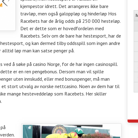
kjempestor idrett. Det arrangeres ikke bare
travløp, men også galoppløp og hinderløp Hos
Racebets har de årlig odds på 250 000 hesteløp.
Det er dette som er hovedfordelen med
Racebets. Selv om de bare har hestesport, har de
r hestesport, og kan dermed tilby oddsspill som ingen andre
er alltid løp man kan satse penger på.
s ved å søke på casino Norge, for de har ingen casinospill.
n dette er en ren pengebonus. Dersom man vil spille
o penger uten innskudd, eller med bonuspenger, må man
 et stort utvalg av norske nettcasino. Noen av dem har til
 like mange hesteveddeløp som Racebets. Her skiller
.
 på
verden.