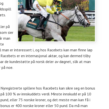
 og
ddsspill
ets.
ller på
 som sier
når man
ete
ll man er interessert i, og hos Racebets kan man finne løp
. Racebets er en internasjonal aktør, og kan dermed tilby
ar de kundestøtte på norsk deler av døgnet, slik at man
 på noe.
Nyregistrerte spillere hos Racebets kan sikre seg en bonus
på 100 % av innskuddets verdi. Minste innskudd er på 10
pund, eller 75 norske kroner, og det meste man kan få i
bonus er 400 norske kroner eller 50 pund. Da må man