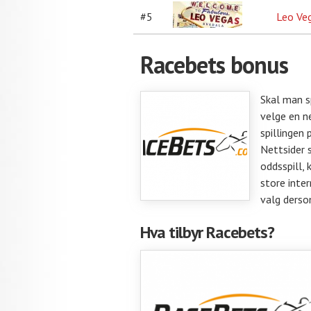
#5
Leo Ve
Racebets bonus
Skal man s
velge en n
spillingen 
Nettsider 
oddsspill, 
store inte
valg derso
Hva tilbyr Racebets?