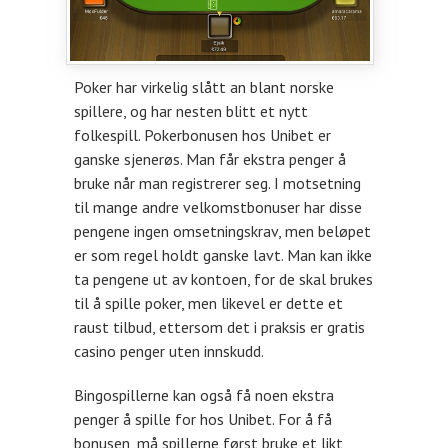
Poker har virkelig slått an blant norske
spillere, og har nesten blitt et nytt
folkespill. Pokerbonusen hos Unibet er
ganske sjenerøs. Man får ekstra penger å
bruke når man registrerer seg. I motsetning
til mange andre velkomstbonuser har disse
pengene ingen omsetningskrav, men beløpet
er som regel holdt ganske lavt. Man kan ikke
ta pengene ut av kontoen, for de skal brukes
til å spille poker, men likevel er dette et
raust tilbud, ettersom det i praksis er gratis
casino penger uten innskudd.
Bingospillerne kan også få noen ekstra
penger å spille for hos Unibet. For å få
bonusen, må spillerne først bruke et likt