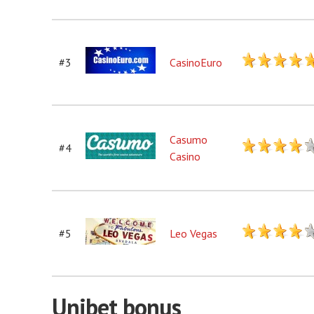
#3
CasinoEuro
Casumo
#4
Casino
#5
Leo Vegas
Unibet bonus