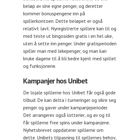
beløp av sine egne penger, og deretter
kommer bonuspengene inn på
spillerkontoen. Dette beløpet er også
relativt lavt. Nyregistrerte spillere kan til og
med teste ut bingosiden gratis i en hel uke,
uten å sette inn penger. Under gratisperioden
spiller man med lekepenger, og man kan
bruke dagene til å bli bedre kjent med spillet
og funksjonene.
Kampanjer hos Unibet
De lojale spillerne hos Unibet får også gode
tilbud. De kan delta i turneringer og sikre seg
penger og gaver under kampanjeperioder.
Det arrangeres også lotterier, og av og til
får spillerne free spins under kampanjene.
Nyhetsbrevet oppdaterer spillerne om
dette. Unibets tilpasning til spillernes behov,