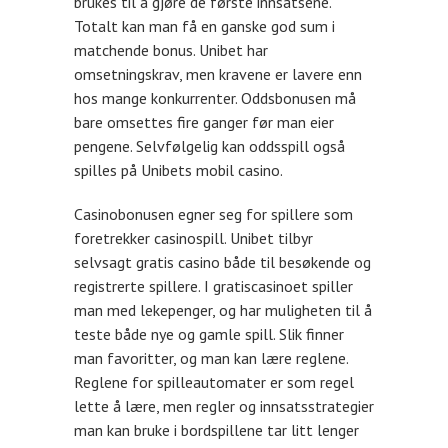
brukes til å gjøre de første innsatsene.
Totalt kan man få en ganske god sum i
matchende bonus. Unibet har
omsetningskrav, men kravene er lavere enn
hos mange konkurrenter. Oddsbonusen må
bare omsettes fire ganger før man eier
pengene. Selvfølgelig kan oddsspill også
spilles på Unibets mobil casino.
Casinobonusen egner seg for spillere som
foretrekker casinospill. Unibet tilbyr
selvsagt gratis casino både til besøkende og
registrerte spillere. I gratiscasinoet spiller
man med lekepenger, og har muligheten til å
teste både nye og gamle spill. Slik finner
man favoritter, og man kan lære reglene.
Reglene for spilleautomater er som regel
lette å lære, men regler og innsatsstrategier
man kan bruke i bordspillene tar litt lenger