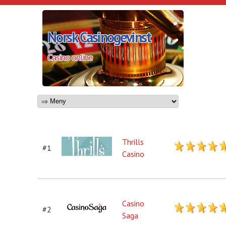
Norsk Casinogevinst
Casino online
Thrills
#1
Casino
Casino
#2
Saga