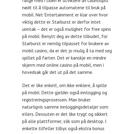
følge med i tiden er utviklere av casinospill
nødt til å tilpasse automatene til bruk på
mobil. Net Entertainment er klar over hvor
viktig dette er. Starburst er derfor intet
unntak – det er også mulighet for free spins
på mobil. Benytt deg av dette tilbudet, for
Starburst er nemlig tilpasset for brukere av
mobil casino, da er det jo mulig å ta med seg
spillet på farten. Det er kanskje en mindre
skjerm med online casino på mobil, men i
hovedsak går det ut på det samme.
Det er like enkelt, om ikke enklere, å spille
på mobil. Dette gjelder også innlogging og
registreringsprosessen. Man bruker
naturligvis samme innloggingsdetaljer som
ellers. Dessuten er det like trygt og sikkert
på alle plattformer, slik som på desktop. I
enkelte tilfeller tilbys også ekstra bonus