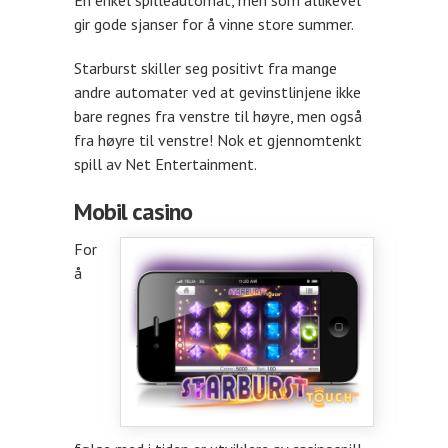
En enkel spilleautomat, men som allikevel
gir gode sjanser for å vinne store summer.
Starburst skiller seg positivt fra mange
andre automater ved at gevinstlinjene ikke
bare regnes fra venstre til høyre, men også
fra høyre til venstre! Nok et gjennomtenkt
spill av Net Entertainment.
Mobil casino
For
å