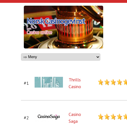
Norsk Casinogevinst
Casino online
Thrills
#1
Casino
Casino
#2
Saga