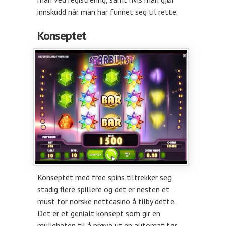
innskudd når man har funnet seg til rette.
Konseptet
Konseptet med free spins tiltrekker seg
stadig flere spillere og det er nesten et
must for norske nettcasino å tilby dette.
Det er et genialt konsept som gir en
muligheten til å prøve ut en automat før