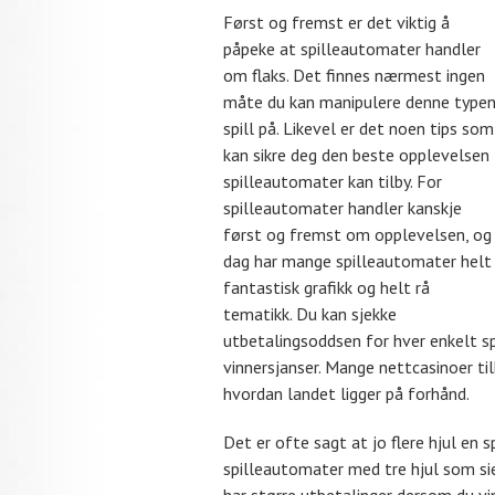
Først og fremst er det viktig å
påpeke at spilleautomater handler
om flaks. Det finnes nærmest ingen
måte du kan manipulere denne type
spill på. Likevel er det noen tips som
kan sikre deg den beste opplevelsen
spilleautomater kan tilby. For
spilleautomater handler kanskje
først og fremst om opplevelsen, og 
dag har mange spilleautomater helt
fantastisk grafikk og helt rå
tematikk. Du kan sjekke
utbetalingsoddsen for hver enkelt s
vinnersjanser. Mange nettcasinoer til
hvordan landet ligger på forhånd.
Det er ofte sagt at jo flere hjul en s
spilleautomater med tre hjul som sie