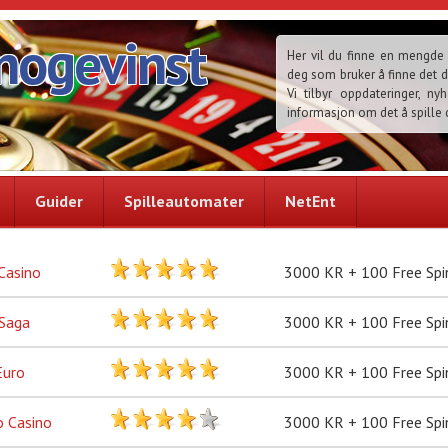
nogevinst
Her vil du finne en mengde
deg som bruker å finne det du
Vi tilbyr oppdateringer, n
informasjon om det å spille c
Guider
Spilleautomater
NetEnt
 Casino
3000 KR + 100 Free Spi
 Saga
3000 KR + 100 Free Spi
Euro
3000 KR + 100 Free Spi
 Casino
3000 KR + 100 Free Spi