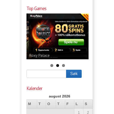
Top Games
Roxy Palace
Kalender
august 2026
M
T
O
T
F
L
S
1
2