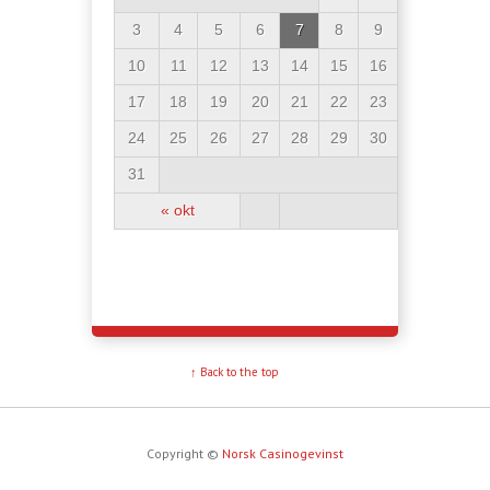
3
4
5
6
7
8
9
10
11
12
13
14
15
16
17
18
19
20
21
22
23
24
25
26
27
28
29
30
31
« okt
↑ Back to the top
Copyright ©
Norsk Casinogevinst