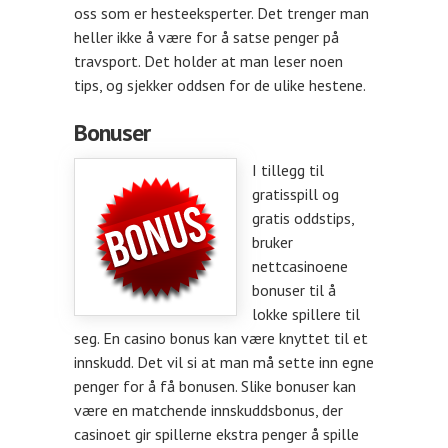
oss som er hesteeksperter. Det trenger man
heller ikke å være for å satse penger på
travsport. Det holder at man leser noen
tips, og sjekker oddsen for de ulike hestene.
Bonuser
I tillegg til
gratisspill og
gratis oddstips,
bruker
nettcasinoene
bonuser til å
lokke spillere til
seg. En casino bonus kan være knyttet til et
innskudd. Det vil si at man må sette inn egne
penger for å få bonusen. Slike bonuser kan
være en matchende innskuddsbonus, der
casinoet gir spillerne ekstra penger å spille