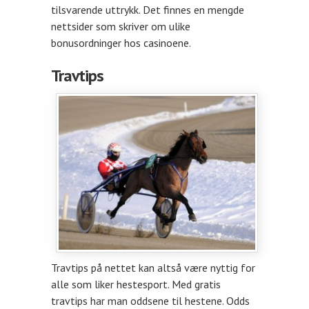
tilsvarende uttrykk. Det finnes en mengde
nettsider som skriver om ulike
bonusordninger hos casinoene.
Travtips
Travtips på nettet kan altså være nyttig for
alle som liker hestesport. Med gratis
travtips har man oddsene til hestene. Odds