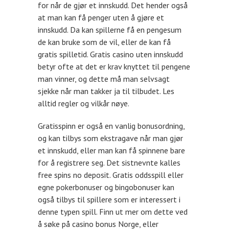
for når de gjør et innskudd. Det hender også
at man kan få penger uten å gjøre et
innskudd. Da kan spillerne få en pengesum
de kan bruke som de vil, eller de kan få
gratis spilletid. Gratis casino uten innskudd
betyr ofte at det er krav knyttet til pengene
man vinner, og dette må man selvsagt
sjekke når man takker ja til tilbudet. Les
alltid regler og vilkår nøye.
Gratisspinn er også en vanlig bonusordning,
og kan tilbys som ekstragave når man gjør
et innskudd, eller man kan få spinnene bare
for å registrere seg. Det sistnevnte kalles
free spins no deposit. Gratis oddsspill eller
egne pokerbonuser og bingobonuser kan
også tilbys til spillere som er interessert i
denne typen spill. Finn ut mer om dette ved
å søke på casino bonus Norge, eller