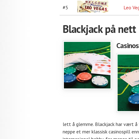
#5
Leo Ve
Blackjack på nett
Casinos
lett å glemme. Blackjack har vært å f
neppe et mer klassisk casinospill en