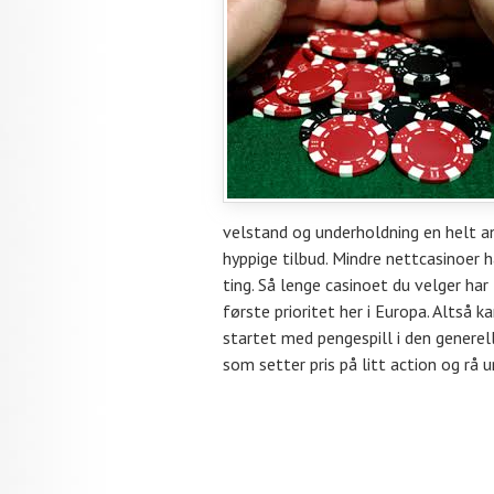
velstand og underholdning en helt an
hyppige tilbud. Mindre nettcasinoer 
ting. Så lenge casinoet du velger har 
første prioritet her i Europa. Altså k
startet med pengespill i den generell
som setter pris på litt action og rå 