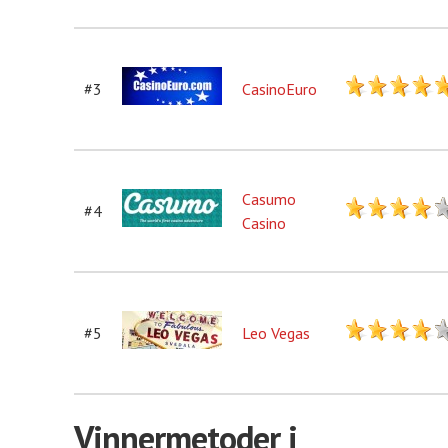
#3
CasinoEuro
Casumo
#4
Casino
#5
Leo Vegas
Vinnermetoder i