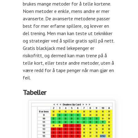
brukes mange metoder for å telle kortene.
Noen metoder e enkle, mens andre er mer
avanserte. De avanserte metodene passer
best for mer erfarne spillere, og krever en
del trening. Men man kan teste ut teknikker
og strategier ved å spille gratis spill på nett.
Gratis blackjack med lekepenger er
risikofritt, og dermed kan man trene på å
telle kort, eller teste andre metoder, uten å
være redd for å tape penger når man gjør en
feil.
Tabeller