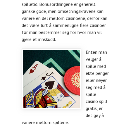
spilletid. Bonusordningene er generelt
ganske gode, men omsetningskravene kan
variere en del mellom casinoene, derfor kan
det være lurt å sammenligne flere casinoer
før man bestemmer seg for hvor man vil
gjøre et innskudd.
Enten man
velger å
spille med
ekte penger,
eller nøyer
seg med å
spille
casino spill
gratis, er
det gøy å
variere mellom spillene.