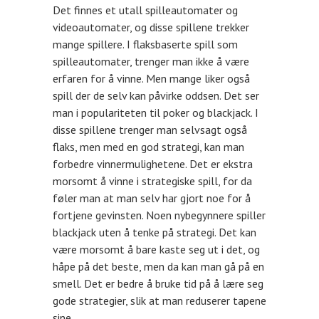
Det finnes et utall spilleautomater og
videoautomater, og disse spillene trekker
mange spillere. I flaksbaserte spill som
spilleautomater, trenger man ikke å være
erfaren for å vinne. Men mange liker også
spill der de selv kan påvirke oddsen. Det ser
man i populariteten til poker og blackjack. I
disse spillene trenger man selvsagt også
flaks, men med en god strategi, kan man
forbedre vinnermulighetene. Det er ekstra
morsomt å vinne i strategiske spill, for da
føler man at man selv har gjort noe for å
fortjene gevinsten. Noen nybegynnere spiller
blackjack uten å tenke på strategi. Det kan
være morsomt å bare kaste seg ut i det, og
håpe på det beste, men da kan man gå på en
smell. Det er bedre å bruke tid på å lære seg
gode strategier, slik at man reduserer tapene
sine.