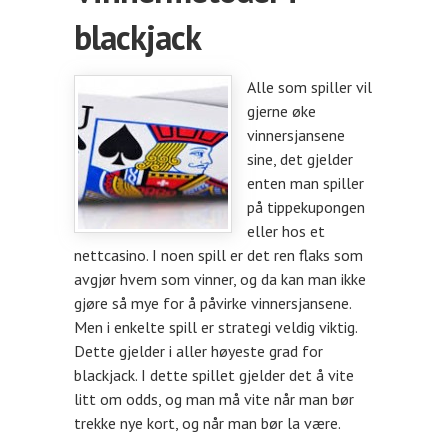
blackjack
Alle som spiller vil
gjerne øke
vinnersjansene
sine, det gjelder
enten man spiller
på tippekupongen
eller hos et
nettcasino. I noen spill er det ren flaks som
avgjør hvem som vinner, og da kan man ikke
gjøre så mye for å påvirke vinnersjansene.
Men i enkelte spill er strategi veldig viktig.
Dette gjelder i aller høyeste grad for
blackjack. I dette spillet gjelder det å vite
litt om odds, og man må vite når man bør
trekke nye kort, og når man bør la være.