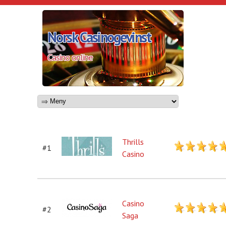
Norsk Casinogevinst
Casino online
Thrills
#1
Casino
Casino
#2
Saga