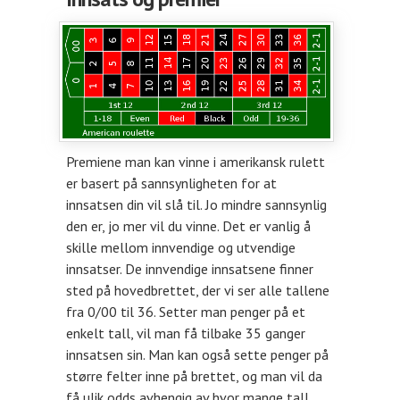
Premiene man kan vinne i amerikansk rulett
er basert på sannsynligheten for at
innsatsen din vil slå til. Jo mindre sannsynlig
den er, jo mer vil du vinne. Det er vanlig å
skille mellom innvendige og utvendige
innsatser. De innvendige innsatsene finner
sted på hovedbrettet, der vi ser alle tallene
fra 0/00 til 36. Setter man penger på et
enkelt tall, vil man få tilbake 35 ganger
innsatsen sin. Man kan også sette penger på
større felter inne på brettet, og man vil da
få ulik odds avhengig av hvor mange tall