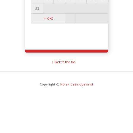
31
« okt
↑ Back to the top
Copyright ©
Norsk Casinogevinst