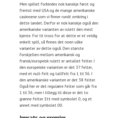
Men spillet forbindes nok kanskje først og
fremst med USA og de mange amerikanske
casinoene som vi finner rundt omkring i
dette landet. Derfor er nok kanskje også den
amerikanske varianten av rulett den mest
kjente. For til tross for at dette er et veldig
enkelt spill, så finnes det noen ulike
varianter av dette også. Den største
forskjellen mellom amerikansk og
fransk/europeisk rulett er antallet felter. I
den europeiske varianten er det 37 felter,
med et null-felt og tallfelt fra 1 til 36. I
den amerikanske varianten er det 38 felter.
Også her er det regulære felter som går fra
1 til 36, men i tillegg til disse er det to
grønne felter. Ett med symbolet 0, og et
annet med symbolet 00.
Innsats og premier