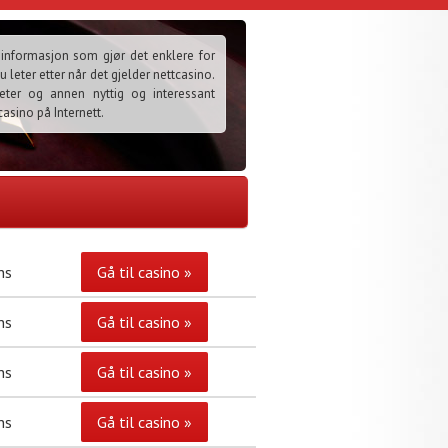
 informasjon som gjør det enklere for
 leter etter når det gjelder nettcasino.
yheter og annen nyttig og interessant
asino på Internett.
ns
Gå til casino »
ns
Gå til casino »
ns
Gå til casino »
ns
Gå til casino »