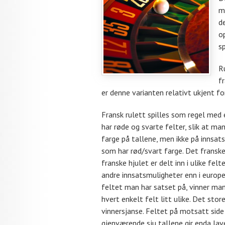
m
d
o
sp
R
fr
er denne varianten relativt ukjent f
Fransk rulett spilles som regel med 
har røde og svarte felter, slik at ma
farge på tallene, men ikke på innsats
som har rød/svart farge. Det franske
franske hjulet er delt inn i ulike felt
andre innsatsmuligheter enn i europe
feltet man har satset på, vinner man.
hvert enkelt felt litt ulike. Det sto
vinnersjanse. Feltet på motsatt side 
gjenværende sju tallene gir enda lav