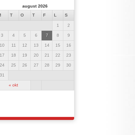
august 2026
M
T
O
T
F
L
S
1
2
3
4
5
6
7
8
9
10
11
12
13
14
15
16
17
18
19
20
21
22
23
24
25
26
27
28
29
30
31
« okt