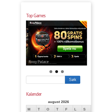
Top Games
Roxy Palace
Kalender
august 2026
M
T
O
T
F
L
S