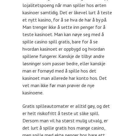
lojalitetspoeng når man spiller hos ørten
kasinoer samtidig. Det er likevel lurt å teste
et nytt kasino, for å se hva de har å by på.
Man trenger ikke å sette inn penger for å
teste kasinoet. Man kan nøye seg med å
spille casino spill gratis, bare for å se
hvordan kasinoet er oppbygd og hvordan
spillene fungerer. Kanskje de tilbyr andre
løsninger som passer bedre, eller kanskje
man er fornøyd med å spille hos det
kasinoet man allerede har konto hos. Det
vet man ikke før man prøver de nye
kasinoene.
Gratis spilleautomater er alltid gøy, og det
er helt risikofritt å teste ut slike spill.
Dersom man vil ha størst mulig utvalg, er
det lurt å spille gratis hos mange casino,
men spille med ekte penger hos bare ett