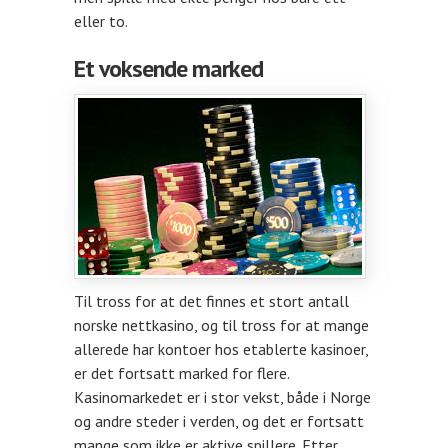
eller to.
Et voksende marked
Til tross for at det finnes et stort antall
norske nettkasino, og til tross for at mange
allerede har kontoer hos etablerte kasinoer,
er det fortsatt marked for flere.
Kasinomarkedet er i stor vekst, både i Norge
og andre steder i verden, og det er fortsatt
mange som ikke er aktive spillere. Etter