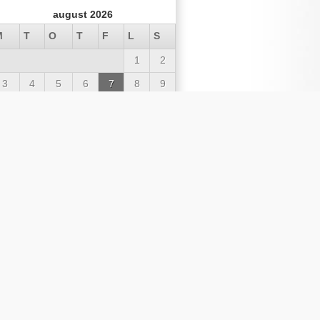
august 2026
M
T
O
T
F
L
S
1
2
3
4
5
6
7
8
9
10
11
12
13
14
15
16
17
18
19
20
21
22
23
24
25
26
27
28
29
30
31
« okt