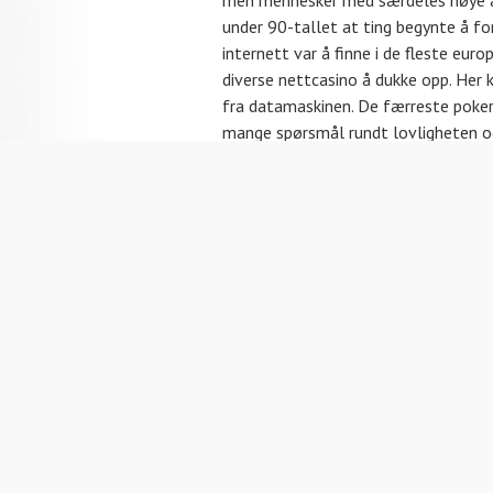
men mennesker med særdeles høye am
under 90-tallet at ting begynte å f
internett var å finne i de fleste eur
diverse nettcasino å dukke opp. Her k
fra datamaskinen. De færreste pokers
mange spørsmål rundt lovligheten og 
egentlig trengte på den tiden, men s
helt og holdent noen få år etter. Hel
2005 og utover var det disse som tok
største aktørene å gi ut penger, slik
at det ikke var noe muffens i dette.
både tipping, poker, casino, skrapelod
beste er at du kan spille fra stua, alt
Samtidig får man ofte en saftig cas
Poker- og casinobonuser p