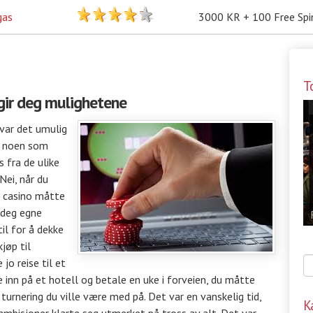
gas
3000 KR + 100 Free Spi
T
gir deg mulighetene
 var det umulig
e noen som
 fra de ulike
Nei, når du
 casino måtte
 deg egne
il for å dekke
jøp til
jo reise til et
e inn på et hotell og betale en uke i forveien, du måtte
 turnering du ville være med på. Det var en vanskelig tid,
K