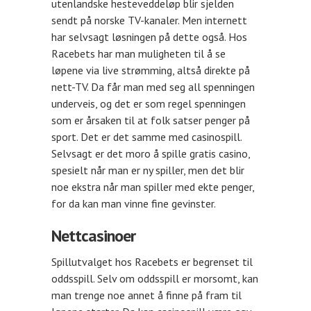
utenlandske hesteveddeløp blir sjelden
sendt på norske TV-kanaler. Men internett
har selvsagt løsningen på dette også. Hos
Racebets har man muligheten til å se
løpene via live strømming, altså direkte på
nett-TV. Da får man med seg all spenningen
underveis, og det er som regel spenningen
som er årsaken til at folk satser penger på
sport. Det er det samme med casinospill.
Selvsagt er det moro å spille gratis casino,
spesielt når man er ny spiller, men det blir
noe ekstra når man spiller med ekte penger,
for da kan man vinne fine gevinster.
Nettcasinoer
Spillutvalget hos Racebets er begrenset til
oddsspill. Selv om oddsspill er morsomt, kan
man trenge noe annet å finne på fram til