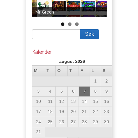
Mr Green
Kalender
august 2026
M
T
O
T
F
L
S
1
2
3
4
5
6
7
8
9
10
11
12
13
14
15
16
17
18
19
20
21
22
23
24
25
26
27
28
29
30
31