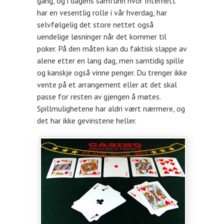
gang, og i dagens samfunn hvor Internett
har en vesentlig rolle i vår hverdag, har
selvfølgelig det store nettet også
uendelige løsninger når det kommer til
poker. På den måten kan du faktisk slappe av
alene etter en lang dag, men samtidig spille
og kanskje også vinne penger. Du trenger ikke
vente på et arrangement eller at det skal
passe for resten av gjengen å møtes.
Spillmulighetene har aldri vært nærmere, og
det har ikke gevinstene heller.