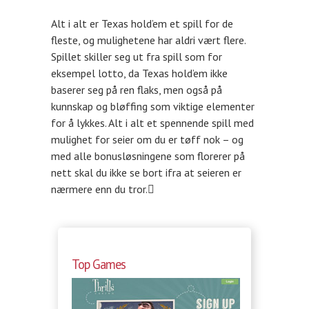
Alt i alt er Texas hold’em et spill for de
fleste, og mulighetene har aldri vært flere.
Spillet skiller seg ut fra spill som for
eksempel lotto, da Texas hold’em ikke
baserer seg på ren flaks, men også på
kunnskap og bløffing som viktige elementer
for å lykkes. Alt i alt et spennende spill med
mulighet for seier om du er tøff nok – og
med alle bonusløsningene som florerer på
nett skal du ikke se bort ifra at seieren er
nærmere enn du tror.
Top Games