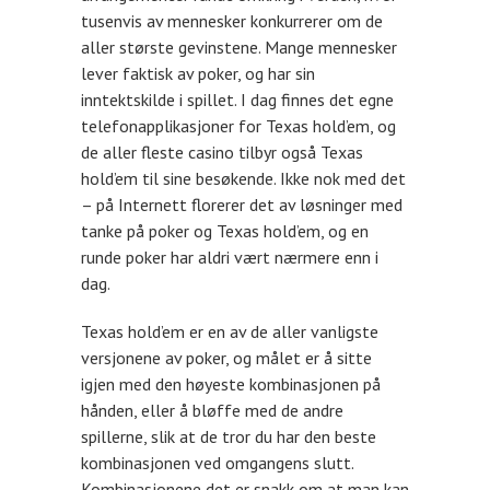
tusenvis av mennesker konkurrerer om de
aller største gevinstene. Mange mennesker
lever faktisk av poker, og har sin
inntektskilde i spillet. I dag finnes det egne
telefonapplikasjoner for Texas hold’em, og
de aller fleste casino tilbyr også Texas
hold’em til sine besøkende. Ikke nok med det
– på Internett florerer det av løsninger med
tanke på poker og Texas hold’em, og en
runde poker har aldri vært nærmere enn i
dag.
Texas hold’em er en av de aller vanligste
versjonene av poker, og målet er å sitte
igjen med den høyeste kombinasjonen på
hånden, eller å bløffe med de andre
spillerne, slik at de tror du har den beste
kombinasjonen ved omgangens slutt.
Kombinasjonene det er snakk om at man kan