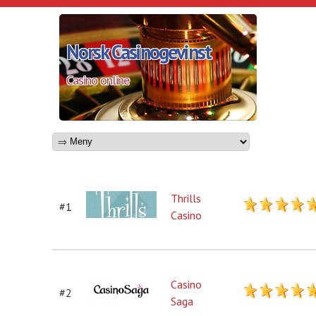
Norsk Casinogevinst
Casino online
Thrills
#1
Casino
Casino
#2
Saga