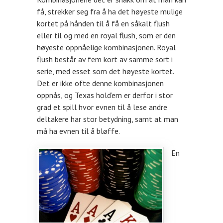
få, strekker seg fra å ha det høyeste mulige
kortet på hånden til å få en såkalt flush
eller til og med en royal flush, som er den
høyeste oppnåelige kombinasjonen. Royal
flush består av fem kort av samme sort i
serie, med esset som det høyeste kortet.
Det er ikke ofte denne kombinasjonen
oppnås, og Texas hold’em er derfor i stor
grad et spill hvor evnen til å lese andre
deltakere har stor betydning, samt at man
må ha evnen til å bløffe.
En