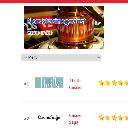
Norsk Casinogevinst
Casino online
Thrills
#1
Casino
Casino
#2
Saga