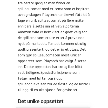
fra første gang at man finner en
spilleautomat med et tema som er inspirert
av regnskogen. Playtech har likevel fått til å
lage en unik spilleautomat på flere måter
enn bare å sette inn et velvalgt tema.
Amazon Wild er helt klart et godt valg for
de spillerne som er ute etter å prøve noe
nytt på markedet. Temaet kommer utrolig
godt presentert, og det er jo et pluss. Det
som gjør spilleautomaten mest unik er
oppsettet som Playtech har valgt å sette
inn. Dette oppsettet har trolig ikke blitt
sett tidligere. Spesialfunksjonene som
følger med løfter også opp
spilleopplevelsen for de fleste, og de bidrar i
tillegg til en økt sjanse for gevinster.
Det unike oppsettet