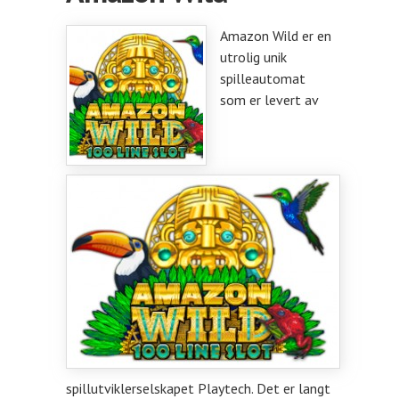
Amazon Wild er en
utrolig unik
spilleautomat
som er levert av
spillutviklerselskapet Playtech. Det er langt