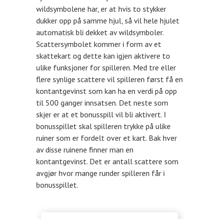
wildsymbolene har, er at hvis to stykker
dukker opp på samme hjul, så vil hele hjulet
automatisk bli dekket av wildsymboler.
Scattersymbolet kommer i form av et
skattekart og dette kan igjen aktivere to
ulike funksjoner for spilleren. Med tre eller
flere synlige scattere vil spilleren først få en
kontantgevinst som kan ha en verdi på opp
til 500 ganger innsatsen. Det neste som
skjer er at et bonusspill vil bli aktivert. I
bonusspillet skal spilleren trykke på ulike
ruiner som er fordelt over et kart. Bak hver
av disse ruinene finner man en
kontantgevinst. Det er antall scattere som
avgjør hvor mange runder spilleren får i
bonusspillet.