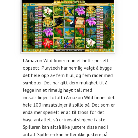
I Amazon Wild finner man et helt spesielt
oppsett. Playtech har nemlig valgt å bygge
det hele opp av fem hjul, og fem rader med
symboler. Det har gitt dem mulighet til å
legge inn et rimelig høyt tall med
innsatslinjer. Totalt i Amazon Wild finnes det
hele 100 innsatslinjer å spille på. Det som er
enda mer spesielt er at til tross for det
høye antallet, så er innsatslinjene faste.
Spilleren kan altså ikke justere disse ned i
antall. Spilleren kan heller ikke justere på