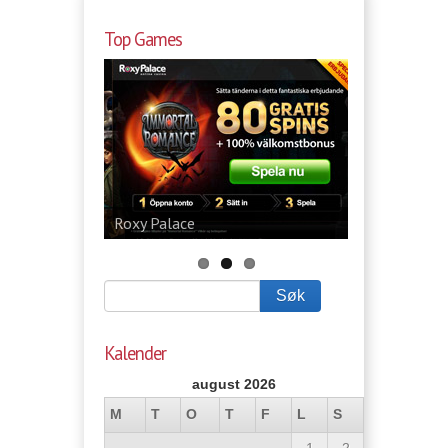
Top Games
Roxy Palace
Kalender
august 2026
M
T
O
T
F
L
S