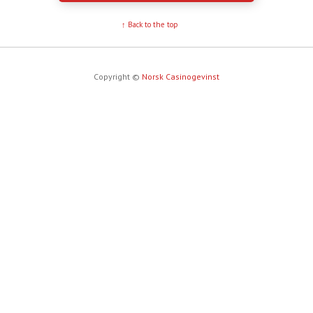
↑ Back to the top
Copyright ©
Norsk Casinogevinst