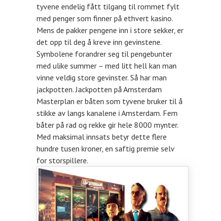
tyvene endelig fått tilgang til rommet fylt
med penger som finner på ethvert kasino.
Mens de pakker pengene inn i store sekker, er
det opp til deg å kreve inn gevinstene.
Symbolene forandrer seg til pengebunter
med ulike summer – med litt hell kan man
vinne veldig store gevinster. Så har man
jackpotten. Jackpotten på Amsterdam
Masterplan er båten som tyvene bruker til å
stikke av langs kanalene i Amsterdam. Fem
båter på rad og rekke gir hele 8000 mynter.
Med maksimal innsats betyr dette flere
hundre tusen kroner, en saftig premie selv
for storspillere.