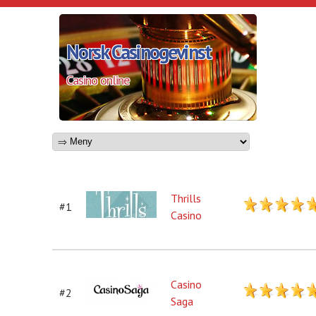
Norsk Casinogevinst
Casino online
Thrills
#1
Casino
Casino
#2
Saga