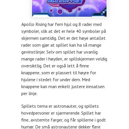
Apollo Rising har fem hjul og 8 rader med
symboler, slik at det er hele 40 symboler på
skjermen samtidig. Det er det høye antallet
rader som gjør at spillet kan ha så mange
gevinstlinjer. Selv om spillet har uvanlig
mange rader i høyden, er spillskjermen veldig
oversiktlig. Det er også lett å finne
knappene, som er plassert til høyre for
hjulene i stedet for under dem. Med
knappene kan man enkelt justere innsatsen
per linje.
Spillets tema er astronauter, og spillets
hovedpersoner er sjarmerende. Spillet har
fine, avstemte farger, og får spillerne i godt
humør. De små astronautene dekker flere