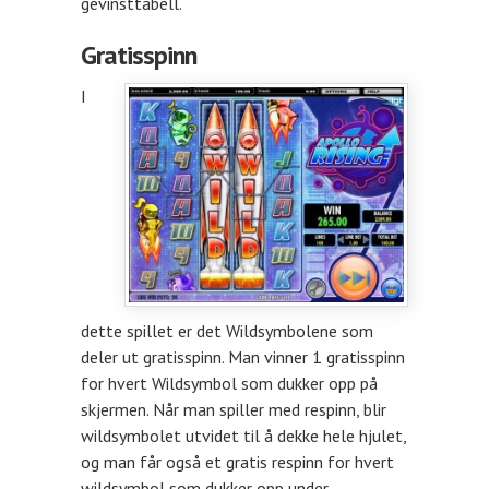
gevinsttabell.
Gratisspinn
I
dette spillet er det Wildsymbolene som
deler ut gratisspinn. Man vinner 1 gratisspinn
for hvert Wildsymbol som dukker opp på
skjermen. Når man spiller med respinn, blir
wildsymbolet utvidet til å dekke hele hjulet,
og man får også et gratis respinn for hvert
wildsymbol som dukker opp under