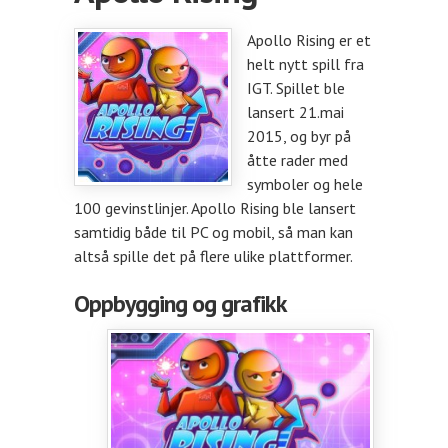
Apollo Rising er et
helt nytt spill fra
IGT. Spillet ble
lansert 21.mai
2015, og byr på
åtte rader med
symboler og hele
100 gevinstlinjer. Apollo Rising ble lansert
samtidig både til PC og mobil, så man kan
altså spille det på flere ulike plattformer.
Oppbygging og grafikk