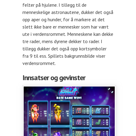
felter på hjulene. I tillegg til de
menneskelige astronautene, dukker det også
opp aper og hunder, for å markere at det
slett ikke bare er mennesker som har vært
ute i verdensrommet. Menneskene kan dekke
tre rader, mens dyrene dekker to rader. I
tillegg dukker det også opp kortsymboler
fra 9 til ess. Spillets bakgrunnsbilde viser
verdensrommet.
Innsatser og gevinster