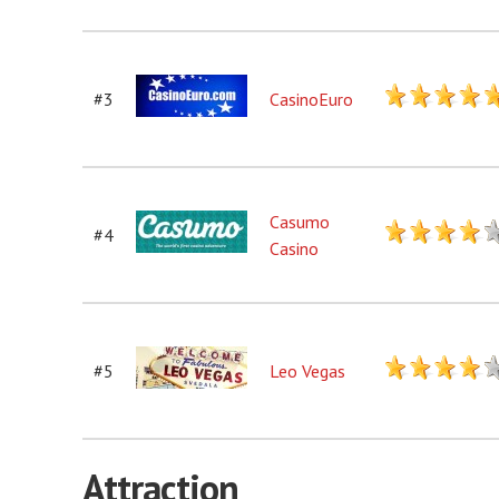
#3
CasinoEuro
Casumo
#4
Casino
#5
Leo Vegas
Attraction