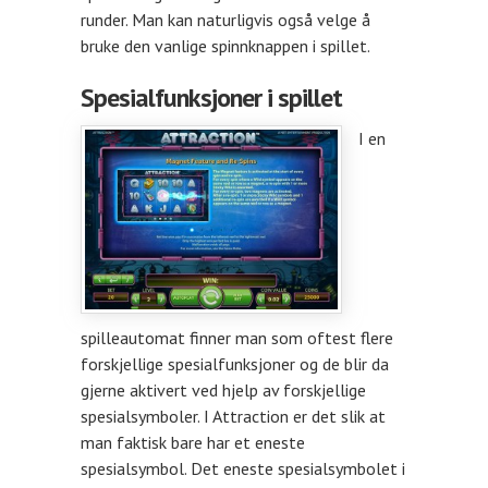
runder. Man kan naturligvis også velge å
bruke den vanlige spinnknappen i spillet.
Spesialfunksjoner i spillet
I en
spilleautomat finner man som oftest flere
forskjellige spesialfunksjoner og de blir da
gjerne aktivert ved hjelp av forskjellige
spesialsymboler. I Attraction er det slik at
man faktisk bare har et eneste
spesialsymbol. Det eneste spesialsymbolet i