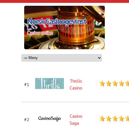
Norsk Casinogevinst
Casino online
Thrills
#1
Casino
Casino
#2
Saga