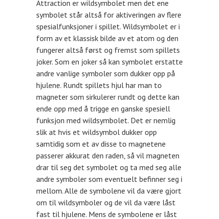
Attraction er wildsymbolet men det ene
symbolet står altså for aktiveringen av flere
spesialfunksjoner i spillet. Wildsymbolet er i
form av et klassisk bilde av et atom og den
fungerer altså først og fremst som spillets
joker. Som en joker så kan symbolet erstatte
andre vanlige symboler som dukker opp på
hjulene. Rundt spillets hjul har man to
magneter som sirkulerer rundt og dette kan
ende opp med å trigge en ganske spesiell
funksjon med wildsymbolet. Det er nemlig
slik at hvis et wildsymbol dukker opp
samtidig som et av disse to magnetene
passerer akkurat den raden, så vil magneten
drar til seg det symbolet og ta med seg alle
andre symboler som eventuelt befinner seg i
mellom. Alle de symbolene vil da være gjort
om til wildsymboler og de vil da være låst
fast til hjulene. Mens de symbolene er låst