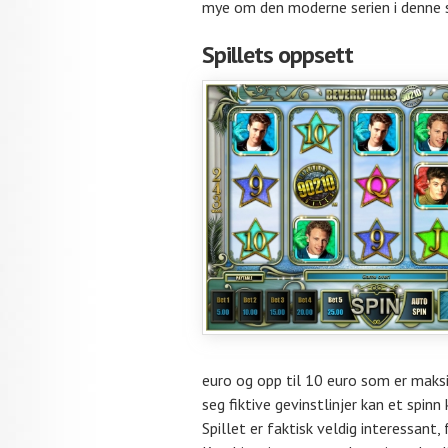
mye om den moderne serien i denne 
Spillets oppsett
euro og opp til 10 euro som er maksi
seg fiktive gevinstlinjer kan et spin
Spillet er faktisk veldig interessant, 