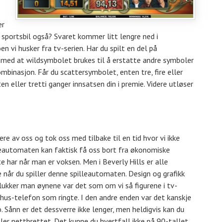
er
sportsbil også? Svaret kommer litt lengre ned i
n vi husker fra tv-serien. Har du spilt en del på
t med at wildsymbolet brukes til å erstatte andre symboler
mbinasjon. Får du scattersymbolet, enten tre, fire eller
n eller tretti ganger innsatsen din i premie. Videre utløser
lere av oss og tok oss med tilbake til en tid hvor vi ikke
eautomaten kan faktisk få oss bort fra økonomiske
 har når man er voksen. Men i Beverly Hills er alle
år du spiller denne spilleautomaten. Design og grafikk
lukker man øynene var det som om vi så figurene i tv-
n hus-telefon som ringte. I den andre enden var det kanskje
 Sånn er det dessverre ikke lenger, men heldigvis kan du
eller nettbrettet. Det kunne du hvertfall ikke på 90-tallet.