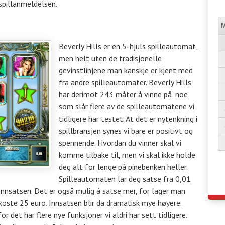
spillanmeldelsen.
Beverly Hills er en 5-hjuls spilleautomat,
men helt uten de tradisjonelle
gevinstlinjene man kanskje er kjent med
fra andre spilleautomater. Beverly Hills
har derimot 243 måter å vinne på, noe
som slår flere av de spilleautomatene vi
tidligere har testet. At det er nytenkning i
spillbransjen synes vi bare er positivt og
spennende. Hvordan du vinner skal vi
komme tilbake til, men vi skal ikke holde
deg alt for lenge på pinebenken heller.
Spilleautomaten lar deg satse fra 0,01
nnsatsen. Det er også mulig å satse mer, for lager man
n koste 25 euro. Innsatsen blir da dramatisk mye høyere.
for det har flere nye funksjoner vi aldri har sett tidligere.