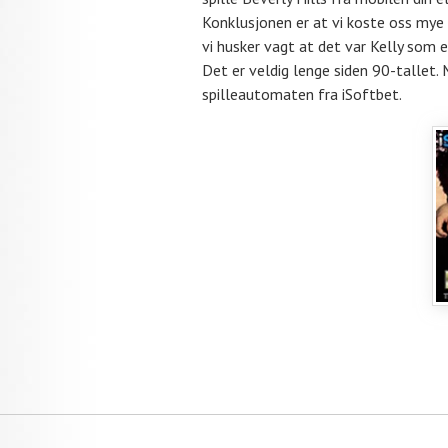
Konklusjonen er at vi koste oss mye
vi husker vagt at det var Kelly som ei
Det er veldig lenge siden 90-tallet
spilleautomaten fra iSoftbet.