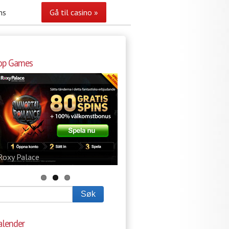
ns
Gå til casino »
op Games
Roxy Palace
alender