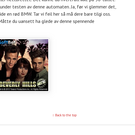
 under testen av denne automaten. Ja, før vi glemmer det,
de en rød BMW. Tar vi feil her så må dere bare tilgi oss.
. Måtte du uansett ha glede av denne spennende
↑ Back to the top