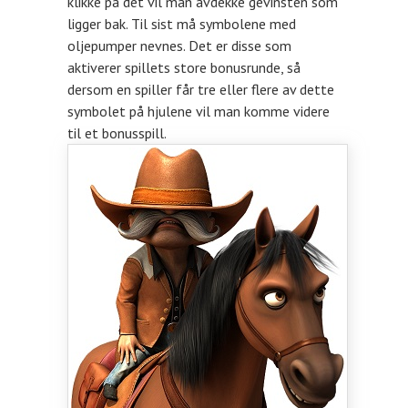
klikke på det vil man avdekke gevinsten som
ligger bak. Til sist må symbolene med
oljepumper nevnes. Det er disse som
aktiverer spillets store bonusrunde, så
dersom en spiller får tre eller flere av dette
symbolet på hjulene vil man komme videre
til et bonusspill.