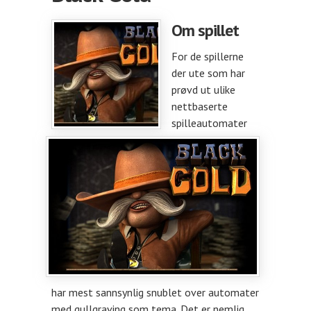
Om spillet
For de spillerne
der ute som har
prøvd ut ulike
nettbaserte
spilleautomater
har mest sannsynlig snublet over automater
med gullgraving som tema. Det er nemlig