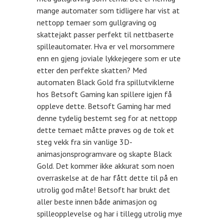
mange automater som tidligere har vist at
nettopp temaer som gullgraving og
skattejakt passer perfekt til nettbaserte
spilleautomater. Hva er vel morsommere
enn en gjeng joviale lykkejegere som er ute
etter den perfekte skatten? Med
automaten Black Gold fra spillutviklerne
hos Betsoft Gaming kan spillere igjen få
oppleve dette. Betsoft Gaming har med
denne tydelig bestemt seg for at nettopp
dette temaet måtte prøves og de tok et
steg vekk fra sin vanlige 3D-
animasjonsprogramvare og skapte Black
Gold. Det kommer ikke akkurat som noen
overraskelse at de har fått dette til på en
utrolig god måte! Betsoft har brukt det
aller beste innen både animasjon og
spilleopplevelse og har i tillegg utrolig mye