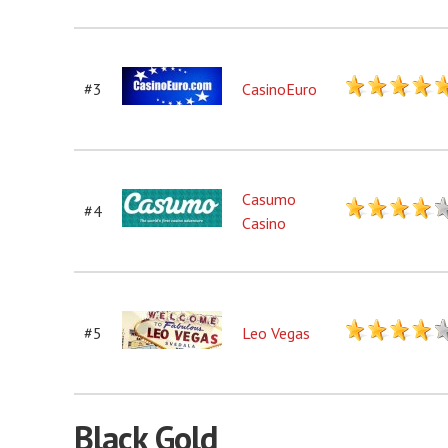
#3
CasinoEuro
Casumo
#4
Casino
#5
Leo Vegas
Black Gold