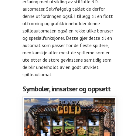
erfaring med utvikling av stilfulle 3D-
automater. Selvfølgelig taklet de derfor
denne utfordringen også. I tillegg til en flott
utforming og grafikk inneholder denne
spilleautomaten også en rekke ulike bonuser
og spesialfunksjoner. Dette gjør dette til en
automat som passer for de fleste spillere,
men kanskje aller mest de spillerne som er
ute etter de store gevinstene samtidig som
de blir underholdt av en godt utviklet
spilleautomat.
Symboler, innsatser og oppsett