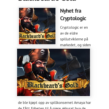
Nyhet fra
Cryptologic
Cryptologic er en
av de eldre
spillutviklerne på
markedet, og siden
de ble kjøpt opp av spillkonsernet Amaya har
de fått friheten til å gjøre akkurat hva de