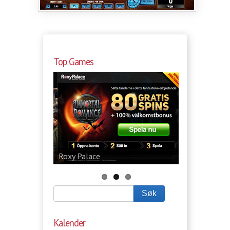
Top Games
Roxy Palace
Kalender