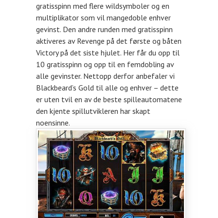
gratisspinn med flere wildsymboler og en
multiplikator som vil mangedoble enhver
gevinst. Den andre runden med gratisspinn
aktiveres av Revenge på det første og båten
Victory på det siste hjulet. Her får du opp til
10 gratisspinn og opp til en femdobling av
alle gevinster. Nettopp derfor anbefaler vi
Blackbeard’s Gold til alle og enhver – dette
er uten tvil en av de beste spilleautomatene
den kjente spillutvikleren har skapt
noensinne.