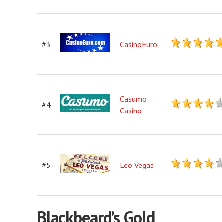
#3
CasinoEuro
Casumo
#4
Casino
#5
Leo Vegas
Blackbeard’s Gold