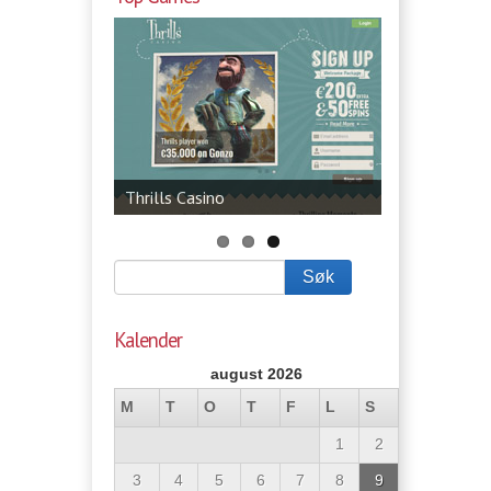
Mr Green
Thrills Casino
Kalender
august 2026
M
T
O
T
F
L
S
1
2
3
4
5
6
7
8
9