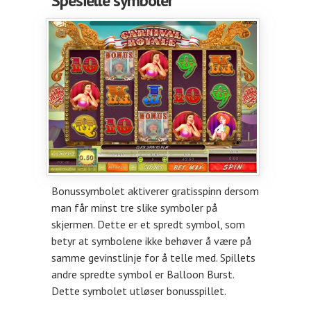
Spesielle symboler
Bonussymbolet aktiverer gratisspinn dersom
man får minst tre slike symboler på
skjermen. Dette er et spredt symbol, som
betyr at symbolene ikke behøver å være på
samme gevinstlinje for å telle med. Spillets
andre spredte symbol er Balloon Burst.
Dette symbolet utløser bonusspillet.