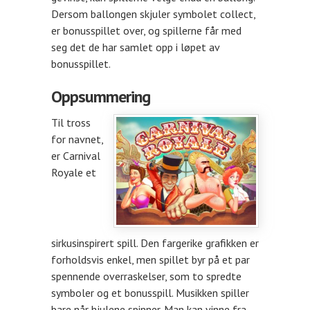
Dersom ballongen skjuler symbolet collect,
er bonusspillet over, og spillerne får med
seg det de har samlet opp i løpet av
bonusspillet.
Oppsummering
Til tross
for navnet,
er Carnival
Royale et
sirkusinspirert spill. Den fargerike grafikken er
forholdsvis enkel, men spillet byr på et par
spennende overraskelser, som to spredte
symboler og et bonusspill. Musikken spiller
bare når hjulene spinner. Man kan vinne fra