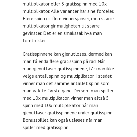
multiplikator eller 5 gratisspinn med 10x
multiplikator. Alle varianter har sine fordeler.
Flere spinn gir flere vinnersjanser, men større
multiplikator gir muligheten til større
gevinster. Det er en smakssak hva man
foretrekker.
Gratisspinnene kan gjenutløses, dermed kan
man få enda flere gratisspinn på rad. Når
man gjenutløser gratisspinnene, får man ikke
velge antall spinn og multiplikator. I stedet
vinner man det samme antallet spinn som
man valgte første gang. Dersom man spiller
med 10x multiplikator, vinner man altså 5
spinn med 10x multiplikator når man
gjenutløser gratisspinnene under gratisspinn.
Bonusspillet kan også utløses når man
spiller med gratisspinn.