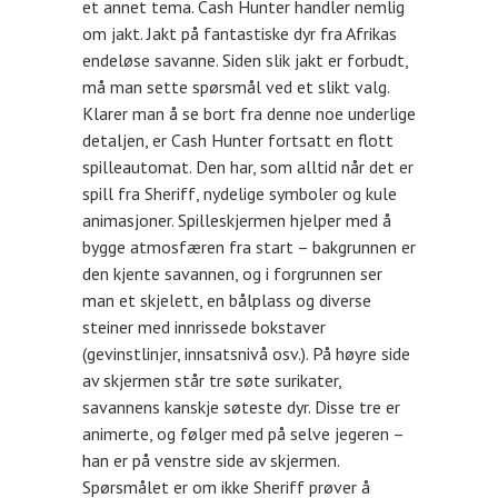
et annet tema. Cash Hunter handler nemlig
om jakt. Jakt på fantastiske dyr fra Afrikas
endeløse savanne. Siden slik jakt er forbudt,
må man sette spørsmål ved et slikt valg.
Klarer man å se bort fra denne noe underlige
detaljen, er Cash Hunter fortsatt en flott
spilleautomat. Den har, som alltid når det er
spill fra Sheriff, nydelige symboler og kule
animasjoner. Spilleskjermen hjelper med å
bygge atmosfæren fra start – bakgrunnen er
den kjente savannen, og i forgrunnen ser
man et skjelett, en bålplass og diverse
steiner med innrissede bokstaver
(gevinstlinjer, innsatsnivå osv.). På høyre side
av skjermen står tre søte surikater,
savannens kanskje søteste dyr. Disse tre er
animerte, og følger med på selve jegeren –
han er på venstre side av skjermen.
Spørsmålet er om ikke Sheriff prøver å