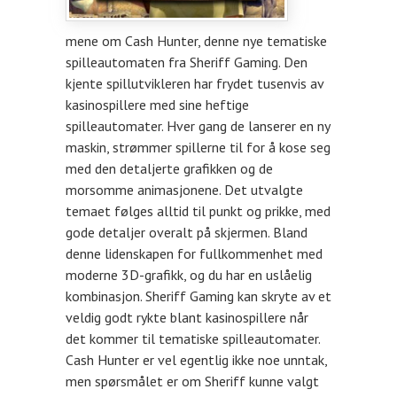
mene om Cash Hunter, denne nye tematiske
spilleautomaten fra Sheriff Gaming. Den
kjente spillutvikleren har frydet tusenvis av
kasinospillere med sine heftige
spilleautomater. Hver gang de lanserer en ny
maskin, strømmer spillerne til for å kose seg
med den detaljerte grafikken og de
morsomme animasjonene. Det utvalgte
temaet følges alltid til punkt og prikke, med
gode detaljer overalt på skjermen. Bland
denne lidenskapen for fullkommenhet med
moderne 3D-grafikk, og du har en uslåelig
kombinasjon. Sheriff Gaming kan skryte av et
veldig godt rykte blant kasinospillere når
det kommer til tematiske spilleautomater.
Cash Hunter er vel egentlig ikke noe unntak,
men spørsmålet er om Sheriff kunne valgt