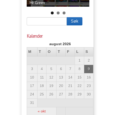
Mr Green
Kalender
august 2026
M
T
O
T
F
L
S
1
2
3
4
5
6
7
8
9
10
11
12
13
14
15
16
17
18
19
20
21
22
23
24
25
26
27
28
29
30
31
« okt