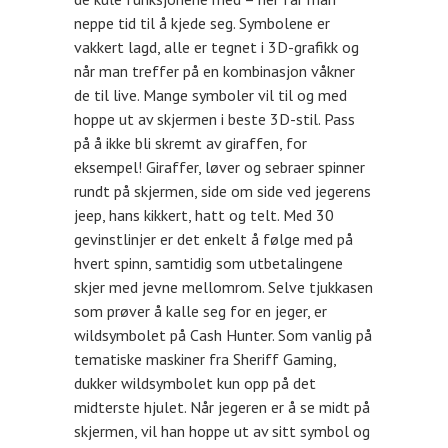
neppe tid til å kjede seg. Symbolene er
vakkert lagd, alle er tegnet i 3D-grafikk og
når man treffer på en kombinasjon våkner
de til live. Mange symboler vil til og med
hoppe ut av skjermen i beste 3D-stil. Pass
på å ikke bli skremt av giraffen, for
eksempel! Giraffer, løver og sebraer spinner
rundt på skjermen, side om side ved jegerens
jeep, hans kikkert, hatt og telt. Med 30
gevinstlinjer er det enkelt å følge med på
hvert spinn, samtidig som utbetalingene
skjer med jevne mellomrom. Selve tjukkasen
som prøver å kalle seg for en jeger, er
wildsymbolet på Cash Hunter. Som vanlig på
tematiske maskiner fra Sheriff Gaming,
dukker wildsymbolet kun opp på det
midterste hjulet. Når jegeren er å se midt på
skjermen, vil han hoppe ut av sitt symbol og