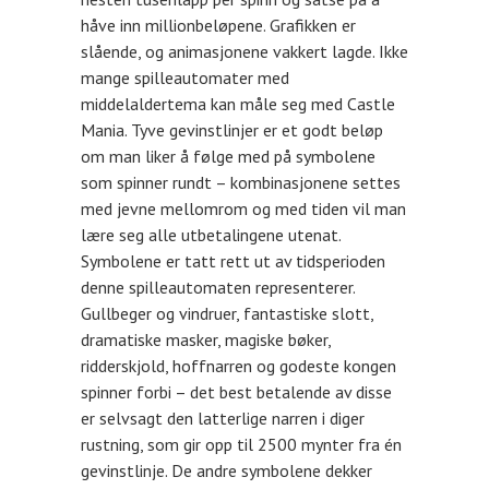
håve inn millionbeløpene. Grafikken er
slående, og animasjonene vakkert lagde. Ikke
mange spilleautomater med
middelaldertema kan måle seg med Castle
Mania. Tyve gevinstlinjer er et godt beløp
om man liker å følge med på symbolene
som spinner rundt – kombinasjonene settes
med jevne mellomrom og med tiden vil man
lære seg alle utbetalingene utenat.
Symbolene er tatt rett ut av tidsperioden
denne spilleautomaten representerer.
Gullbeger og vindruer, fantastiske slott,
dramatiske masker, magiske bøker,
ridderskjold, hoffnarren og godeste kongen
spinner forbi – det best betalende av disse
er selvsagt den latterlige narren i diger
rustning, som gir opp til 2500 mynter fra én
gevinstlinje. De andre symbolene dekker