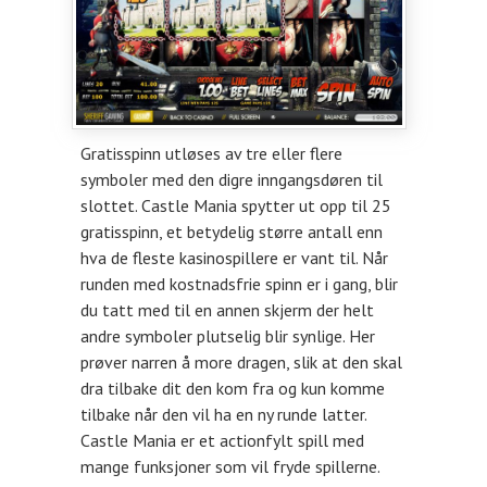
Gratisspinn utløses av tre eller flere
symboler med den digre inngangsdøren til
slottet. Castle Mania spytter ut opp til 25
gratisspinn, et betydelig større antall enn
hva de fleste kasinospillere er vant til. Når
runden med kostnadsfrie spinn er i gang, blir
du tatt med til en annen skjerm der helt
andre symboler plutselig blir synlige. Her
prøver narren å more dragen, slik at den skal
dra tilbake dit den kom fra og kun komme
tilbake når den vil ha en ny runde latter.
Castle Mania er et actionfylt spill med
mange funksjoner som vil fryde spillerne.