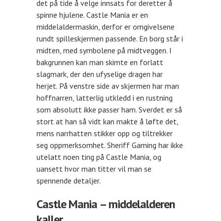
det på tide å velge innsats for deretter å
spinne hjulene. Castle Mania er en
middelaldermaskin, derfor er omgivelsene
rundt spilleskjermen passende. En borg står i
midten, med symbolene på midtveggen. I
bakgrunnen kan man skimte en forlatt
slagmark, der den ufyselige dragen har
herjet. På venstre side av skjermen har man
hoffnarren, latterlig utkledd i en rustning
som absolutt ikke passer ham. Sverdet er så
stort at han så vidt kan makte å løfte det,
mens narrhatten stikker opp og tiltrekker
seg oppmerksomhet. Sheriff Gaming har ikke
utelatt noen ting på Castle Mania, og
uansett hvor man titter vil man se
spennende detaljer.
Castle Mania – middelalderen
kaller