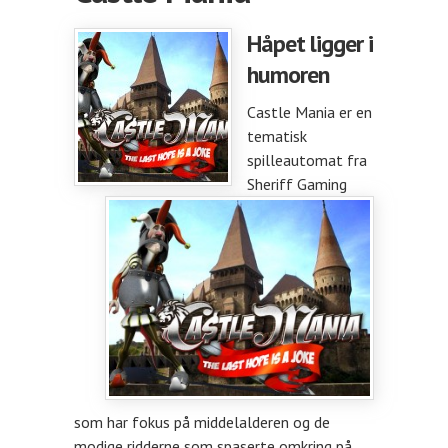
Håpet ligger i
humoren
Castle Mania er en
tematisk
spilleautomat fra
Sheriff Gaming
som har fokus på middelalderen og de
modige ridderne som spaserte omkring på