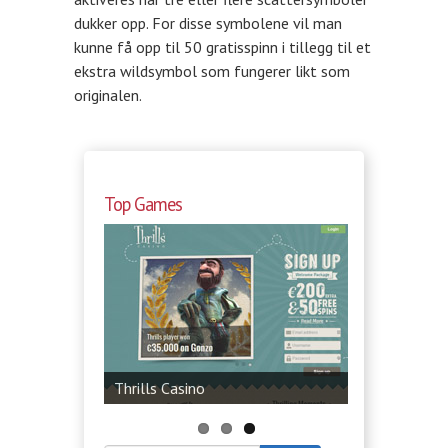
dukker opp. For disse symbolene vil man
kunne få opp til 50 gratisspinn i tillegg til et
ekstra wildsymbol som fungerer likt som
originalen.
Top Games
Thrills Casino