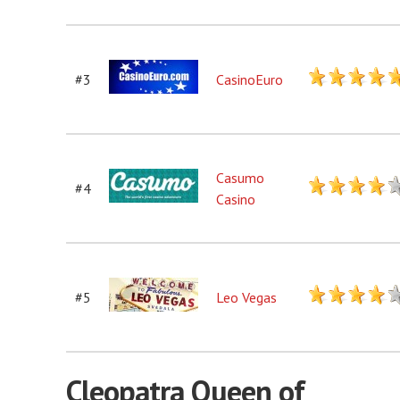
#3
CasinoEuro
Casumo
#4
Casino
#5
Leo Vegas
Cleopatra Queen of