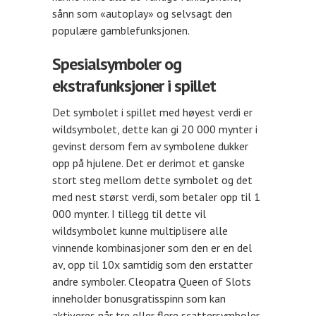
sånn som «autoplay» og selvsagt den
populære gamblefunksjonen.
Spesialsymboler og
ekstrafunksjoner i spillet
Det symbolet i spillet med høyest verdi er
wildsymbolet, dette kan gi 20 000 mynter i
gevinst dersom fem av symbolene dukker
opp på hjulene. Det er derimot et ganske
stort steg mellom dette symbolet og det
med nest størst verdi, som betaler opp til 1
000 mynter. I tillegg til dette vil
wildsymbolet kunne multiplisere alle
vinnende kombinasjoner som den er en del
av, opp til 10x samtidig som den erstatter
andre symboler. Cleopatra Queen of Slots
inneholder bonusgratisspinn som kan
aktiveres når tre eller flere scattersymboler