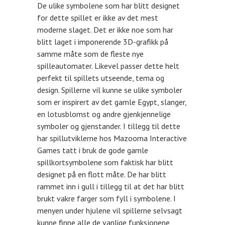
De ulike symbolene som har blitt designet
for dette spillet er ikke av det mest
moderne slaget. Det er ikke noe som har
blitt laget i imponerende 3D-grafikk på
samme måte som de fleste nye
spilleautomater. Likevel passer dette helt
perfekt til spillets utseende, tema og
design. Spillerne vil kunne se ulike symboler
som er inspirert av det gamle Egypt, slanger,
en lotusblomst og andre gjenkjennelige
symboler og gjenstander. I tillegg til dette
har spillutviklerne hos Mazooma Interactive
Games tatt i bruk de gode gamle
spillkortsymbolene som faktisk har blitt
designet på en flott måte. De har blitt
rammet inn i gull i tillegg til at det har blitt
brukt vakre farger som fyll i symbolene. I
menyen under hjulene vil spillerne selvsagt
kunne finne alle de vanlige funksjonene,