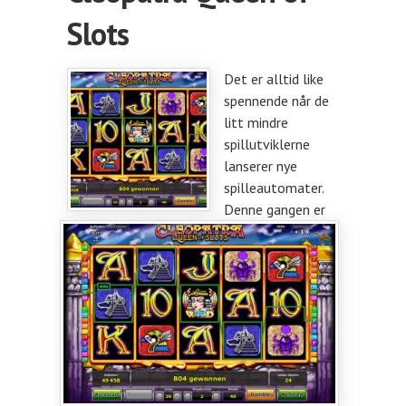
Slots
Det er alltid like
spennende når de
litt mindre
spillutviklerne
lanserer nye
spilleautomater.
Denne gangen er