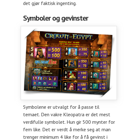
det gjør faktisk ingenting.
Symboler og gevinster
Symbolene er utvalgt for å passe til
temaet. Den vakre Kleopatra er det mest
verdifulle symbolet. Hun gir 500 mynter for
fem like. Det er verdt å merke seg at man
trenger minimum 4 like for å få gevinst i