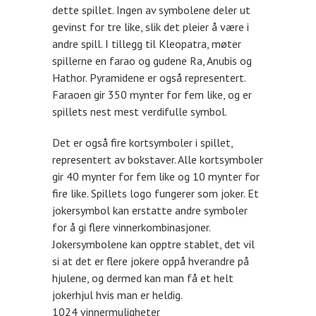
dette spillet. Ingen av symbolene deler ut
gevinst for tre like, slik det pleier å være i
andre spill. I tillegg til Kleopatra, møter
spillerne en farao og gudene Ra, Anubis og
Hathor. Pyramidene er også representert.
Faraoen gir 350 mynter for fem like, og er
spillets nest mest verdifulle symbol.
Det er også fire kortsymboler i spillet,
representert av bokstaver. Alle kortsymboler
gir 40 mynter for fem like og 10 mynter for
fire like. Spillets logo fungerer som joker. Et
jokersymbol kan erstatte andre symboler
for å gi flere vinnerkombinasjoner.
Jokersymbolene kan opptre stablet, det vil
si at det er flere jokere oppå hverandre på
hjulene, og dermed kan man få et helt
jokerhjul hvis man er heldig.
1024 vinnermuligheter