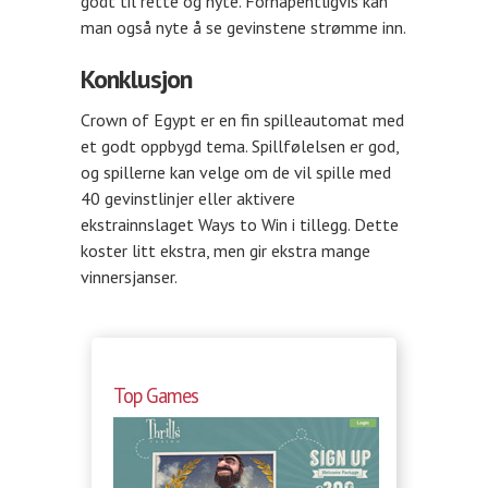
godt til rette og nyte. Forhåpentligvis kan
man også nyte å se gevinstene strømme inn.
Konklusjon
Crown of Egypt er en fin spilleautomat med
et godt oppbygd tema. Spillfølelsen er god,
og spillerne kan velge om de vil spille med
40 gevinstlinjer eller aktivere
ekstrainnslaget Ways to Win i tillegg. Dette
koster litt ekstra, men gir ekstra mange
vinnersjanser.
Top Games