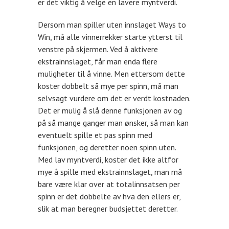
er det viktig å velge en lavere myntverdi.
Dersom man spiller uten innslaget Ways to
Win, må alle vinnerrekker starte ytterst til
venstre på skjermen. Ved å aktivere
ekstrainnslaget, får man enda flere
muligheter til å vinne. Men ettersom dette
koster dobbelt så mye per spinn, må man
selvsagt vurdere om det er verdt kostnaden.
Det er mulig å slå denne funksjonen av og
på så mange ganger man ønsker, så man kan
eventuelt spille et pas spinn med
funksjonen, og deretter noen spinn uten.
Med lav myntverdi, koster det ikke altfor
mye å spille med ekstrainnslaget, man må
bare være klar over at totalinnsatsen per
spinn er det dobbelte av hva den ellers er,
slik at man beregner budsjettet deretter.