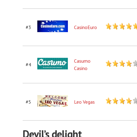
#3
CasinoEuro
Casumo
#4
Casino
#5
Leo Vegas
Devil’s delight