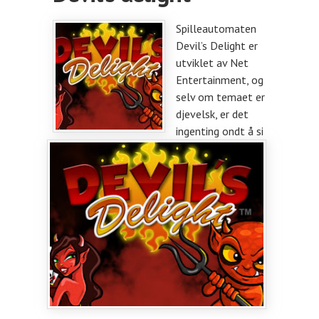
Spilleautomaten
Devil’s Delight er
utviklet av Net
Entertainment, og
selv om temaet er
djevelsk, er det
ingenting ondt å si