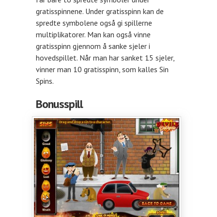
gratisspinnene. Under gratisspinn kan de
spredte symbolene også gi spillerne
multiplikatorer. Man kan også vinne
gratisspinn gjennom å sanke sjeler i
hovedspillet. Når man har sanket 15 sjeler,
vinner man 10 gratisspinn, som kalles Sin
Spins.
Bonusspill