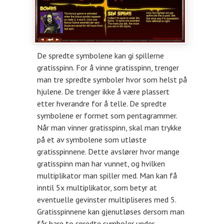
De spredte symbolene kan gi spillerne
gratisspinn. For å vinne gratisspinn, trenger
man tre spredte symboler hvor som helst på
hjulene. De trenger ikke å være plassert
etter hverandre for å telle. De spredte
symbolene er formet som pentagrammer.
Når man vinner gratisspinn, skal man trykke
på et av symbolene som utløste
gratisspinnene. Dette avslører hvor mange
gratisspinn man har vunnet, og hvilken
multiplikator man spiller med. Man kan få
inntil 5x multiplikator, som betyr at
eventuelle gevinster multipliseres med 5.
Gratisspinnene kan gjenutløses dersom man
får bare to spredte symboler under