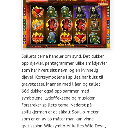
Spillets tema handler om synd. Det dukker
opp djevler, pentagrammer, ulike smådjevler
som har hvert sitt navn, og en kvinnelig
djevel. Kortsymbolene i spillet har blitt til
gravstøtter. Mannen med ljåen og tallet
666 dukker også opp sammen med
symbolene. Lydeffektene og musikken
forstreker spillets tema. Nederst på
spillskjermen er et såkalt Soul-o-meter,
som er en av to måter man kan vinne
gratisspinn. Wildsymbolet kalles Wild Devil,