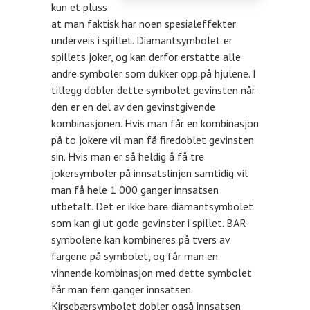
kun et pluss
at man faktisk har noen spesialeffekter
underveis i spillet. Diamantsymbolet er
spillets joker, og kan derfor erstatte alle
andre symboler som dukker opp på hjulene. I
tillegg dobler dette symbolet gevinsten når
den er en del av den gevinstgivende
kombinasjonen. Hvis man får en kombinasjon
på to jokere vil man få firedoblet gevinsten
sin. Hvis man er så heldig å få tre
jokersymboler på innsatslinjen samtidig vil
man få hele 1 000 ganger innsatsen
utbetalt. Det er ikke bare diamantsymbolet
som kan gi ut gode gevinster i spillet. BAR-
symbolene kan kombineres på tvers av
fargene på symbolet, og får man en
vinnende kombinasjon med dette symbolet
får man fem ganger innsatsen.
Kirsebærsymbolet dobler også innsatsen