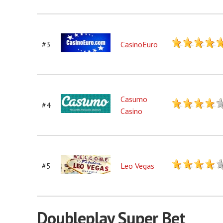
#3
CasinoEuro
Casumo
#4
Casino
#5
Leo Vegas
Doubleplay Super Bet