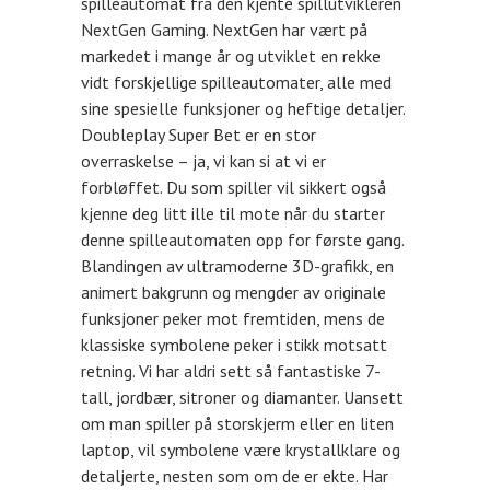
spilleautomat fra den kjente spillutvikleren
NextGen Gaming. NextGen har vært på
markedet i mange år og utviklet en rekke
vidt forskjellige spilleautomater, alle med
sine spesielle funksjoner og heftige detaljer.
Doubleplay Super Bet er en stor
overraskelse – ja, vi kan si at vi er
forbløffet. Du som spiller vil sikkert også
kjenne deg litt ille til mote når du starter
denne spilleautomaten opp for første gang.
Blandingen av ultramoderne 3D-grafikk, en
animert bakgrunn og mengder av originale
funksjoner peker mot fremtiden, mens de
klassiske symbolene peker i stikk motsatt
retning. Vi har aldri sett så fantastiske 7-
tall, jordbær, sitroner og diamanter. Uansett
om man spiller på storskjerm eller en liten
laptop, vil symbolene være krystallklare og
detaljerte, nesten som om de er ekte. Har