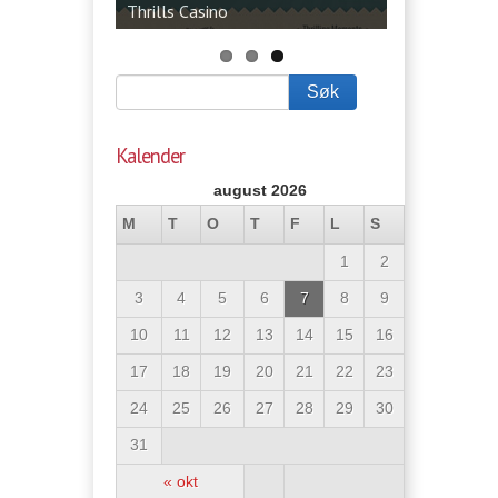
Thrills Casino
Kalender
august 2026
M
T
O
T
F
L
S
1
2
3
4
5
6
7
8
9
10
11
12
13
14
15
16
17
18
19
20
21
22
23
24
25
26
27
28
29
30
31
« okt