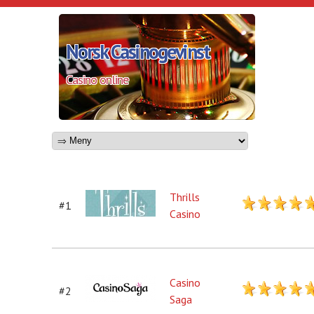
Norsk Casinogevinst
Casino online
Thrills
#1
Casino
Casino
#2
Saga