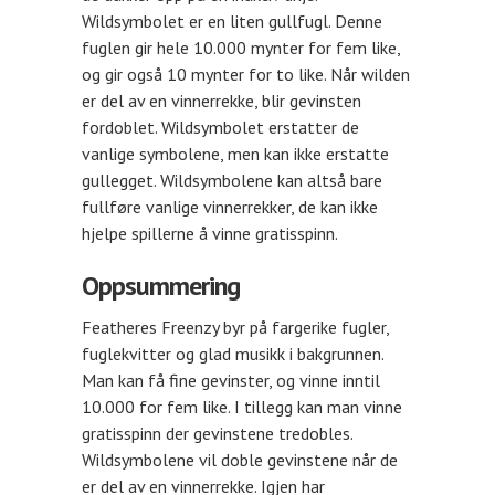
Wildsymbolet er en liten gullfugl. Denne
fuglen gir hele 10.000 mynter for fem like,
og gir også 10 mynter for to like. Når wilden
er del av en vinnerrekke, blir gevinsten
fordoblet. Wildsymbolet erstatter de
vanlige symbolene, men kan ikke erstatte
gullegget. Wildsymbolene kan altså bare
fullføre vanlige vinnerrekker, de kan ikke
hjelpe spillerne å vinne gratisspinn.
Oppsummering
Featheres Freenzy byr på fargerike fugler,
fuglekvitter og glad musikk i bakgrunnen.
Man kan få fine gevinster, og vinne inntil
10.000 for fem like. I tillegg kan man vinne
gratisspinn der gevinstene tredobles.
Wildsymbolene vil doble gevinstene når de
er del av en vinnerrekke. Igjen har