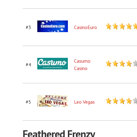
#3
CasinoEuro
Casumo
#4
Casino
#5
Leo Vegas
Feathered Frenzy