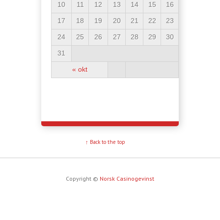
10
11
12
13
14
15
16
17
18
19
20
21
22
23
24
25
26
27
28
29
30
31
« okt
↑ Back to the top
Copyright ©
Norsk Casinogevinst