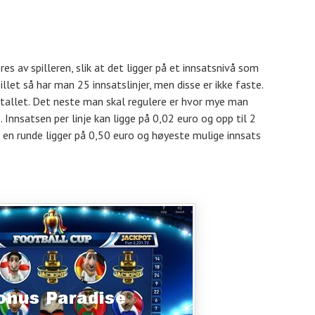
es av spilleren, slik at det ligger på et innsatsnivå som
let så har man 25 innsatslinjer, men disse er ikke faste.
ntallet. Det neste man skal regulere er hvor mye man
. Innsatsen per linje kan ligge på 0,02 euro og opp til 2
i en runde ligger på 0,50 euro og høyeste mulige innsats