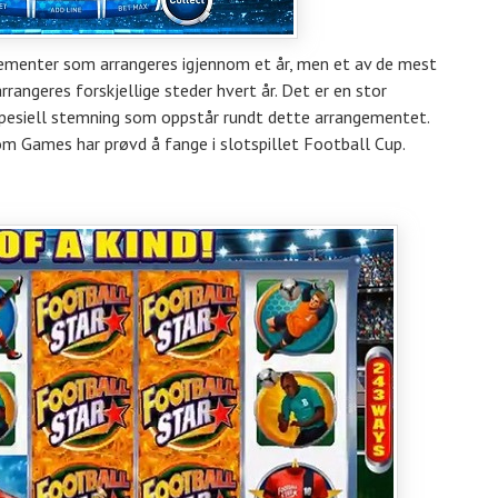
ementer som arrangeres igjennom et år, men et av de mest
rrangeres forskjellige steder hvert år. Det er en stor
pesiell stemning som oppstår rundt dette arrangementet.
 Games har prøvd å fange i slotspillet Football Cup.