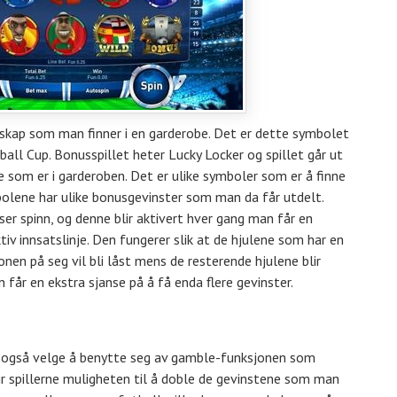
 skap som man finner i en garderobe. Det er dette symbolet
ball Cup. Bonusspillet heter Lucky Locker og spillet går ut
 som er i garderoben. Det er ulike symboler som er å finne
bolene har ulike bonusgevinster som man da får utdelt.
ser spinn, og denne blir aktivert hver gang man får en
iv innsatslinje. Den fungerer slik at de hjulene som har en
nen på seg vil bli låst mens de resterende hjulene blir
n får en ekstra sjanse på å få enda flere gevinster.
n også velge å benytte seg av gamble-funksjonen som
gir spillerne muligheten til å doble de gevinstene som man