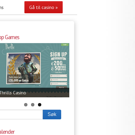
ns
Gå til casino »
op Games
Thrills Casino
alender