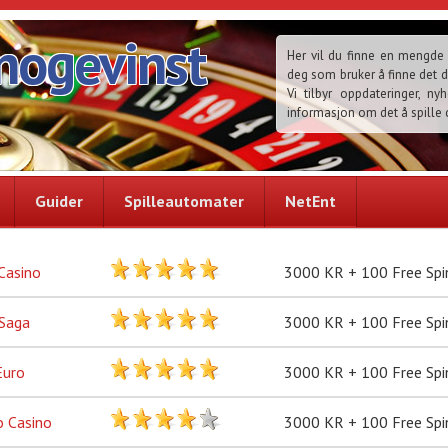
nogevinst
Her vil du finne en mengde
deg som bruker å finne det du
Vi tilbyr oppdateringer, n
informasjon om det å spille c
Guider
Spilleautomater
NetEnt
 Casino
3000 KR + 100 Free Spi
 Saga
3000 KR + 100 Free Spi
Euro
3000 KR + 100 Free Spi
 Casino
3000 KR + 100 Free Spi