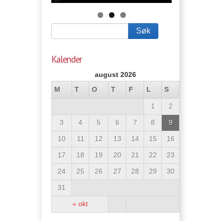
Kalender
august 2026
M
T
O
T
F
L
S
1
2
3
4
5
6
7
8
9
10
11
12
13
14
15
16
17
18
19
20
21
22
23
24
25
26
27
28
29
30
31
« okt