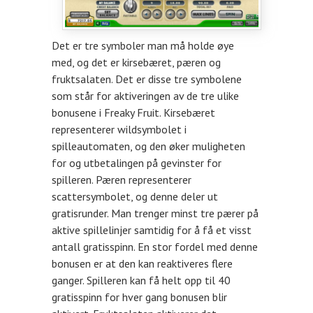
Det er tre symboler man må holde øye
med, og det er kirsebæret, pæren og
fruktsalaten. Det er disse tre symbolene
som står for aktiveringen av de tre ulike
bonusene i Freaky Fruit. Kirsebæret
representerer wildsymbolet i
spilleautomaten, og den øker muligheten
for og utbetalingen på gevinster for
spilleren. Pæren representerer
scattersymbolet, og denne deler ut
gratisrunder. Man trenger minst tre pærer på
aktive spillelinjer samtidig for å få et visst
antall gratisspinn. En stor fordel med denne
bonusen er at den kan reaktiveres flere
ganger. Spilleren kan få helt opp til 40
gratisspinn for hver gang bonusen blir