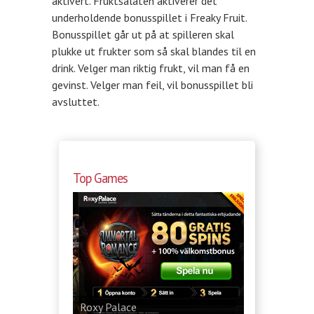
aktivert. Fruktsalaten aktiverer det
underholdende bonusspillet i Freaky Fruit.
Bonusspillet går ut på at spilleren skal
plukke ut frukter som så skal blandes til en
drink. Velger man riktig frukt, vil man få en
gevinst. Velger man feil, vil bonusspillet bli
avsluttet.
Top Games
Roxy Palace