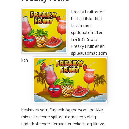
Freaky Fruit er et
herlig tilskudd til
listen med
spilleautomater
fra 888 Slots.
Freaky Fruit er en
spileautomat som
kan
beskrives som fargerik og morsom, og ikke
minst er denne spilleautomaten veldig
underholdende. Temaet er enkelt, og likevel