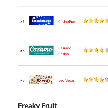
#3
CasinoEuro
Casumo
#4
Casino
#5
Leo Vegas
Freaky Fruit