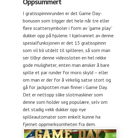
Oppsummert
I gratisspinnnrunden er det Game Day-
bonusen som trigger det hele når tre eller
flere scattersymboler i form av “game play”
dukker opp på hjulene. I kjølvannet av denne
spesialfunksjonen er det 15 gratisspinnn
som vil bli utdelt til spilleren, så som man
ser tilbyr denne videosloten en hel rekke
gode muligheter, enten man ønsker å bare
spille et par runder for moro skyld – eller
om man er der for å virkelig satse stort og
gå for jackpotten man finner i Game Day.
Det er nettopp slike slotmaskiner som
denne som holder seg populære, selv om
det stadig vekk dukker opp nye
spilleautomater som enkelt kunne ha
fjernet oppmerksomheten fra dem.