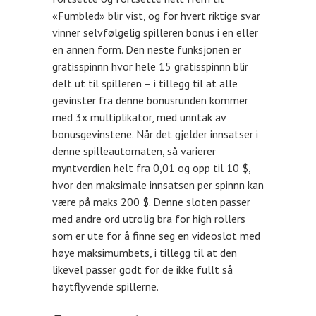
«Fumbled» blir vist, og for hvert riktige svar
vinner selvfølgelig spilleren bonus i en eller
en annen form. Den neste funksjonen er
gratisspinnn hvor hele 15 gratisspinnn blir
delt ut til spilleren – i tillegg til at alle
gevinster fra denne bonusrunden kommer
med 3x multiplikator, med unntak av
bonusgevinstene. Når det gjelder innsatser i
denne spilleautomaten, så varierer
myntverdien helt fra 0,01 og opp til 10 $,
hvor den maksimale innsatsen per spinnn kan
være på maks 200 $. Denne sloten passer
med andre ord utrolig bra for high rollers
som er ute for å finne seg en videoslot med
høye maksimumbets, i tillegg til at den
likevel passer godt for de ikke fullt så
høytflyvende spillerne.