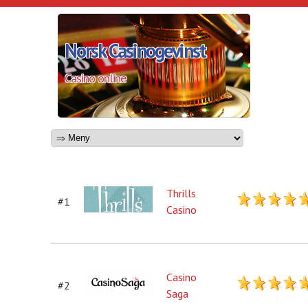
Norsk Casinogevinst
Casino online
Thrills
#1
Casino
Casino
#2
Saga