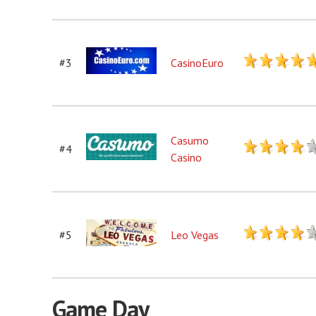
#3
CasinoEuro
Casumo
#4
Casino
#5
Leo Vegas
Game Day