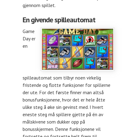
gjennom spillet.
En givende spilleautomat
Game
Day er
en
spilleautomat som tilbyr noen virkelig
fristende og flotte funksjoner for spillerne
der ute. For det første finner man altså
bonusfunksjonene, hvor det er hele åtte
ulike steg å øke sin gevinst med. I hvert
eneste steg må spillere gjette på én av
målskivene som dukker opp på
bonusskjermen. Denne funksjonene vil
fortsette og fortsette helt frem til