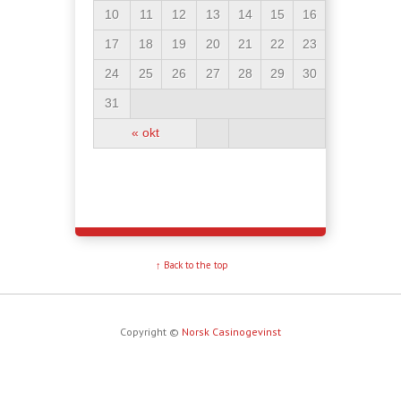
10
11
12
13
14
15
16
17
18
19
20
21
22
23
24
25
26
27
28
29
30
31
« okt
↑ Back to the top
Copyright ©
Norsk Casinogevinst