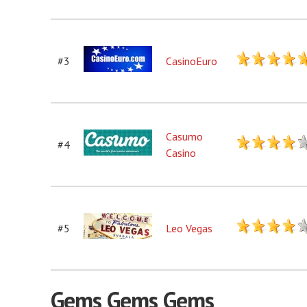
#3
CasinoEuro
Casumo
#4
Casino
#5
Leo Vegas
Gems Gems Gems