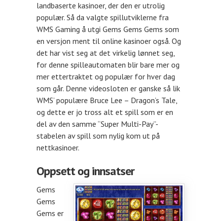
landbaserte kasinoer, der den er utrolig
populær. Så da valgte spillutviklerne fra
WMS Gaming å utgi Gems Gems Gems som
en versjon ment til online kasinoer også. Og
det har vist seg at det virkelig lønnet seg,
for denne spilleautomaten blir bare mer og
mer ettertraktet og populær for hver dag
som går. Denne videosloten er ganske så lik
WMS’ populære Bruce Lee – Dragon’s Tale,
og dette er jo tross alt et spill som er en
del av den samme “Super Multi-Pay”-
stabelen av spill som nylig kom ut på
nettkasinoer.
Oppsett og innsatser
Gems
Gems
Gems er