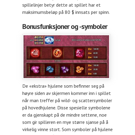
spillelinjer betyr dette at spillet har et
maksimumsbeløp på 80 $ innsats per spinn.
Bonusfunksjoner og -symboler
De «ekstra» hjulene som befinner seg på
høyre siden av skjermen kommer inn i spillet
når man treffer på wild- og scattersymboler
på hovedhjulene. Disse spesielle symbolene
er da gjenskapt på de mindre settene, noe
som gir spilleren en mye større sjanse på å
virkelig vinne stort. Som symboler på hjulene