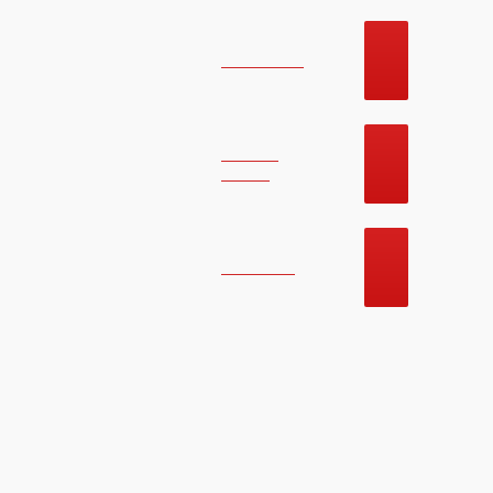
3000
Gå til
KR +
#3
CasinoEuro
100
casino
Free
»
Spins
3000
Gå til
KR +
Casumo
#4
100
casino
Casino
Free
»
Spins
3000
Gå til
KR +
#5
Leo Vegas
100
casino
Free
»
Spins
Glutters