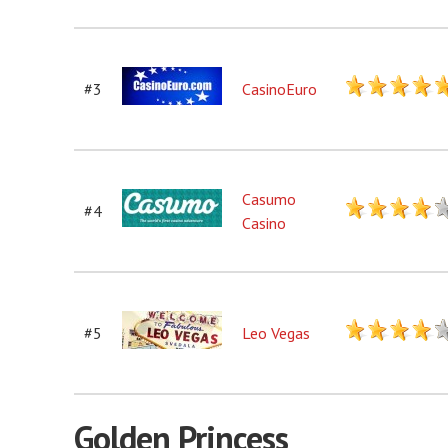
#3
CasinoEuro
Casumo
#4
Casino
#5
Leo Vegas
Golden Princess