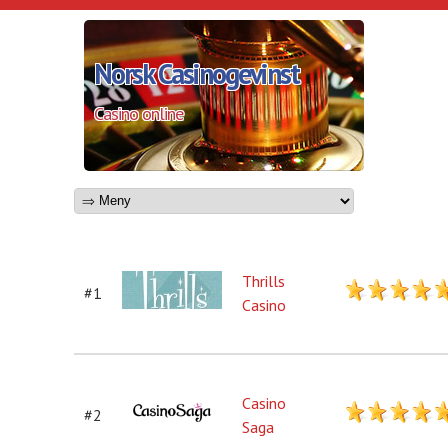
Norsk Casinogevinst
Casino online
Thrills
#1
Casino
Casino
#2
Saga