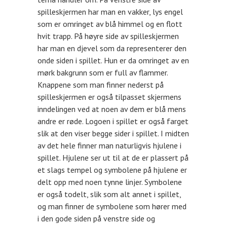
spilleskjermen har man en vakker, lys engel
som er omringet av blå himmel og en flott
hvit trapp. På høyre side av spilleskjermen
har man en djevel som da representerer den
onde siden i spillet. Hun er da omringet av en
mørk bakgrunn som er full av flammer.
Knappene som man finner nederst på
spilleskjermen er også tilpasset skjermens
inndelingen ved at noen av dem er blå mens
andre er røde. Logoen i spillet er også farget
slik at den viser begge sider i spillet. I midten
av det hele finner man naturligvis hjulene i
spillet. Hjulene ser ut til at de er plassert på
et slags tempel og symbolene på hjulene er
delt opp med noen tynne linjer. Symbolene
er også todelt, slik som alt annet i spillet,
og man finner de symbolene som hører med
i den gode siden på venstre side og