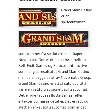
Grand Slam Casino
er en
spilleautomat
som kommer fra spillutviklerselskapet
Novomatic. Det er et samarbeid mellom
Bell-Fruit Games og Eurocoin Interactive
som har gitt resultatet Grand Slam Casino,
men de er begge deler av Novomatic Group.
Grand Slam Casino er altså satt opp til å
være en veldig tradisjonell spilleautomat.
Det er ikke lagt inn flotte temaer eller
effekter og masse detaljer. Det er rett og
slett en enkel spilleautomat, som er det