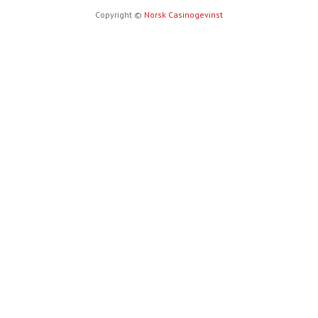
Copyright ©
Norsk Casinogevinst