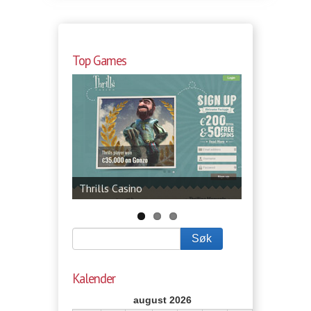
Top Games
Mr Green
Kalender
august 2026