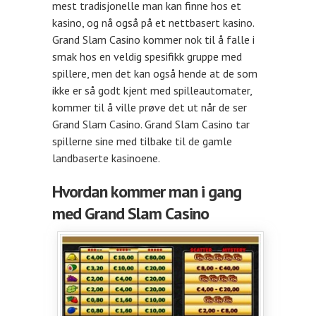
mest tradisjonelle man kan finne hos et
kasino, og nå også på et nettbasert kasino.
Grand Slam Casino kommer nok til å falle i
smak hos en veldig spesifikk gruppe med
spillere, men det kan også hende at de som
ikke er så godt kjent med spilleautomater,
kommer til å ville prøve det ut når de ser
Grand Slam Casino. Grand Slam Casino tar
spillerne sine med tilbake til de gamle
landbaserte kasinoene.
Hvordan kommer man i gang
med Grand Slam Casino