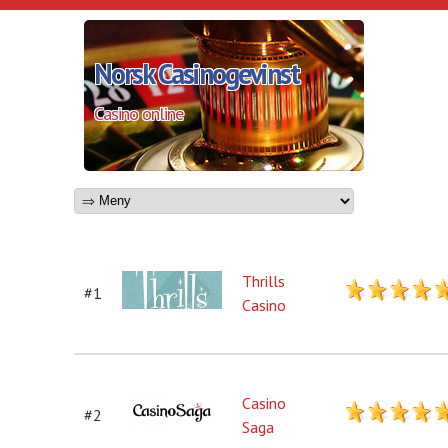
Norsk Casinogevinst
Casino online
Thrills
#1
Casino
Casino
#2
Saga