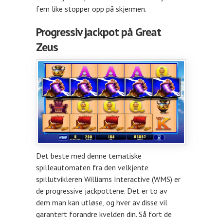
fem like stopper opp på skjermen.
Progressiv jackpot på Great
Zeus
Det beste med denne tematiske
spilleautomaten fra den velkjente
spillutvikleren Williams Interactive (WMS) er
de progressive jackpottene. Det er to av
dem man kan utløse, og hver av disse vil
garantert forandre kvelden din. Så fort de