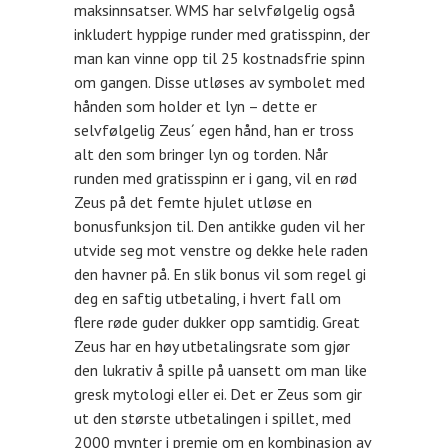
maksinnsatser. WMS har selvfølgelig også
inkludert hyppige runder med gratisspinn, der
man kan vinne opp til 25 kostnadsfrie spinn
om gangen. Disse utløses av symbolet med
hånden som holder et lyn – dette er
selvfølgelig Zeus´ egen hånd, han er tross
alt den som bringer lyn og torden. Når
runden med gratisspinn er i gang, vil en rød
Zeus på det femte hjulet utløse en
bonusfunksjon til. Den antikke guden vil her
utvide seg mot venstre og dekke hele raden
den havner på. En slik bonus vil som regel gi
deg en saftig utbetaling, i hvert fall om
flere røde guder dukker opp samtidig. Great
Zeus har en høy utbetalingsrate som gjør
den lukrativ å spille på uansett om man like
gresk mytologi eller ei. Det er Zeus som gir
ut den største utbetalingen i spillet, med
2000 mynter i premie om en kombinasjon av