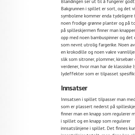
Blandingen ser ut til å fungerer godt 
Bakgrunnen i spillet er sort, og det 
symbolene kommer enda tydeligere 
noen frodige grønne planter og på to
på spilleskjermen finner man knappen
opp med noen bambuspinner og det e
som nevnt utrolig fargerike. Noen av 
en krokodille og noen vakre vannlilj
slik som sitroner, plommer, kirsebæ
verdener, hvor man har de klassiske
lydeffekter som er tilpasset spesifik
Innsatser
Innsatsen i spillet tilpasser man m
som er plassert nederst på spilleskj
finner man en knapp som regulerer 
i spillet og en knapp som regulerer
innsatslinjene i spillet. Det finnes k