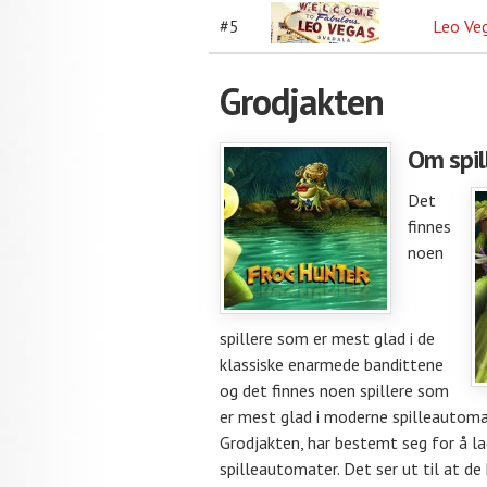
#5
Leo Ve
Grodjakten
Om spil
Det
finnes
noen
spillere som er mest glad i de
klassiske enarmede bandittene
og det finnes noen spillere som
er mest glad i moderne spilleautomat
Grodjakten, har bestemt seg for å la
spilleautomater. Det ser ut til at de