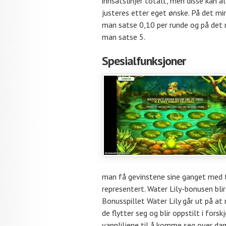
innsatslinjer totalt, men disse kan a
justeres etter eget ønske. På det mi
man satse 0,10 per runde og på det
man satse 5.
Spesialfunksjoner
man få gevinstene sine ganget med t
representert. Water Lily-bonusen bli
Bonusspillet Water Lily går ut på at 
de flytter seg og blir oppstilt i forsk
vannliljene til å komme seg over d