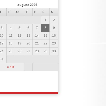
august 2026
M
T
O
T
F
L
S
1
2
3
4
5
6
7
8
9
10
11
12
13
14
15
16
17
18
19
20
21
22
23
24
25
26
27
28
29
30
31
« okt