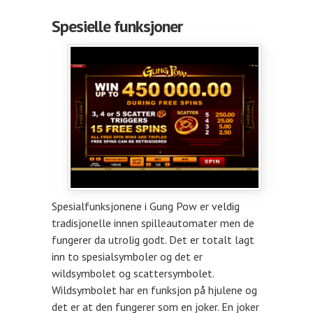
Spesielle funksjoner
Spesialfunksjonene i Gung Pow er veldig
tradisjonelle innen spilleautomater men de
fungerer da utrolig godt. Det er totalt lagt
inn to spesialsymboler og det er
wildsymbolet og scattersymbolet.
Wildsymbolet har en funksjon på hjulene og
det er at den fungerer som en joker. En joker