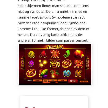
spilleskjermen finner man spilleautomatens
hjul og symboler. De er rammet inn med en
ramme laget av gull. Symbolene står rett
mot det røde bakgrunnsbildet. Symbolene
kommer i to ulike former, da noen av dem er
hentet fra en vanlig kortstokk, mens de
andre er formet i bilder som passer temaet.