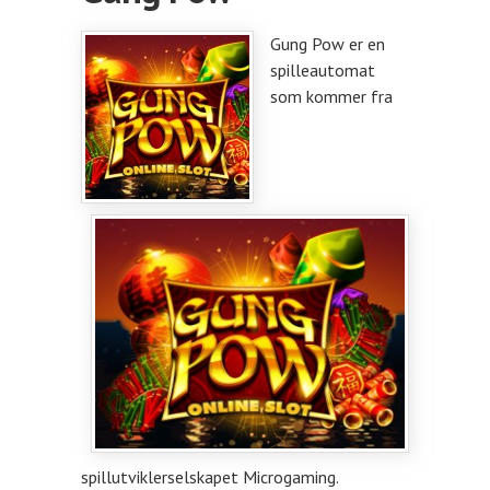
Gung Pow er en
spilleautomat
som kommer fra
spillutviklerselskapet Microgaming.