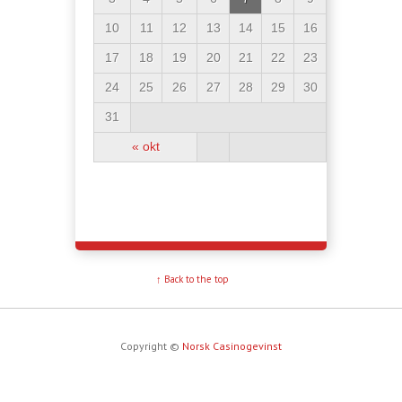
10
11
12
13
14
15
16
17
18
19
20
21
22
23
24
25
26
27
28
29
30
31
« okt
↑ Back to the top
Copyright ©
Norsk Casinogevinst