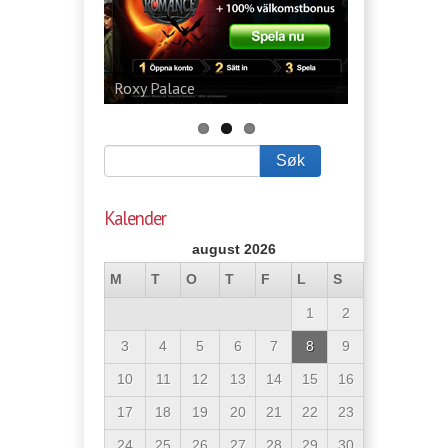
Roxy Palace
Thrills Casino
Kalender
august 2026
M
T
O
T
F
L
S
1
2
3
4
5
6
7
8
9
10
11
12
13
14
15
16
17
18
19
20
21
22
23
24
25
26
27
28
29
30