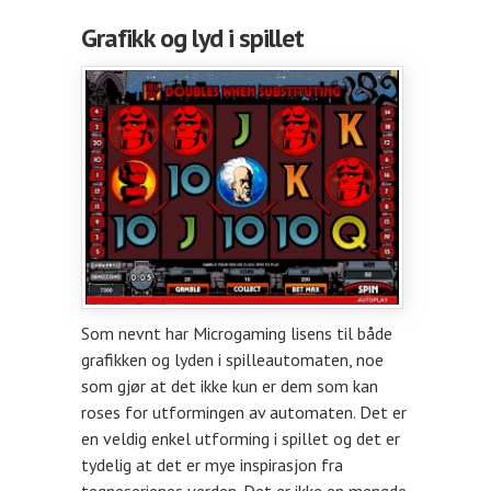
Grafikk og lyd i spillet
Som nevnt har Microgaming lisens til både
grafikken og lyden i spilleautomaten, noe
som gjør at det ikke kun er dem som kan
roses for utformingen av automaten. Det er
en veldig enkel utforming i spillet og det er
tydelig at det er mye inspirasjon fra
tegneserienes verden. Det er ikke en mengde