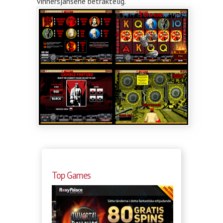
vinnersjansene betraktelig.
Top Games