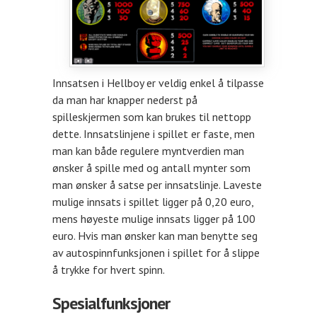
Innsatsen i Hellboy er veldig enkel å tilpasse
da man har knapper nederst på
spilleskjermen som kan brukes til nettopp
dette. Innsatslinjene i spillet er faste, men
man kan både regulere myntverdien man
ønsker å spille med og antall mynter som
man ønsker å satse per innsatslinje. Laveste
mulige innsats i spillet ligger på 0,20 euro,
mens høyeste mulige innsats ligger på 100
euro. Hvis man ønsker kan man benytte seg
av autospinnfunksjonen i spillet for å slippe
å trykke for hvert spinn.
Spesialfunksjoner