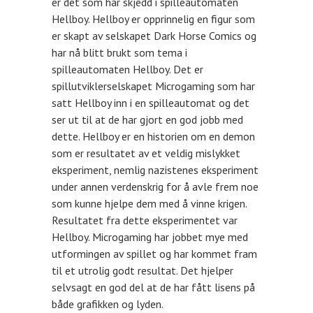
er det som har skjedd i spilleautomaten
Hellboy. Hellboy er opprinnelig en figur som
er skapt av selskapet Dark Horse Comics og
har nå blitt brukt som tema i
spilleautomaten Hellboy. Det er
spillutviklerselskapet Microgaming som har
satt Hellboy inn i en spilleautomat og det
ser ut til at de har gjort en god jobb med
dette. Hellboy er en historien om en demon
som er resultatet av et veldig mislykket
eksperiment, nemlig nazistenes eksperiment
under annen verdenskrig for å avle frem noe
som kunne hjelpe dem med å vinne krigen.
Resultatet fra dette eksperimentet var
Hellboy. Microgaming har jobbet mye med
utformingen av spillet og har kommet fram
til et utrolig godt resultat. Det hjelper
selvsagt en god del at de har fått lisens på
både grafikken og lyden.