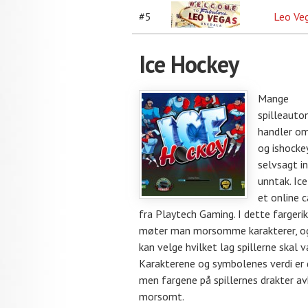
#5
Leo Ve
Ice Hockey
Mange
spilleauto
handler om
og ishocke
selvsagt i
unntak. Ic
et online c
fra Playtech Gaming. I dette fargerik
møter man morsomme karakterer, og
kan velge hvilket lag spillerne skal v
Karakterene og symbolenes verdi er
men fargene på spillernes drakter avh
morsomt.