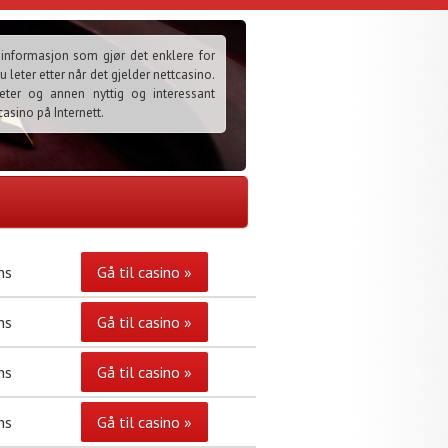
 informasjon som gjør det enklere for
 leter etter når det gjelder nettcasino.
yheter og annen nyttig og interessant
asino på Internett.
ns
Gå til casino »
ns
Gå til casino »
ns
Gå til casino »
ns
Gå til casino »