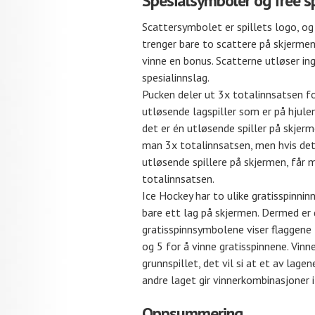
Spesialsymboler og free s
Scattersymbolet er spillets logo, o
trenger bare to scattere på skjermen
vinne en bonus. Scatterne utløser in
spesialinnslag.
Pucken deler ut 3x totalinnsatsen fo
utløsende lagspiller som er på hjulen
det er én utløsende spiller på skjerm
man 3x totalinnsatsen, men hvis det
utløsende spillere på skjermen, får 
totalinnsatsen.
Ice Hockey har to ulike gratisspinnin
bare ett lag på skjermen. Dermed er 
gratisspinnsymbolene viser flaggene t
og 5 for å vinne gratisspinnene. Vin
grunnspillet, det vil si at et av lag
andre laget gir vinnerkombinasjoner i
Oppsummering