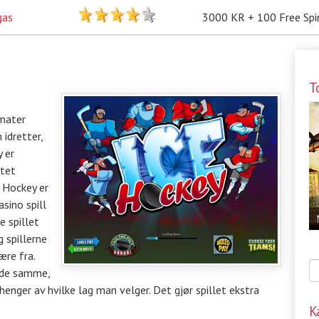
gas
3000 KR + 100 Free Spi
T
mater
 idretter,
y er
ntet
e Hockey er
asino spill
e spillet
 spillerne
ære fra.
 de samme,
enger av hvilke lag man velger. Det gjør spillet ekstra
K