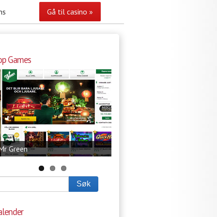
ns
Gå til casino »
op Games
Mr Green
Roxy Palace
alender