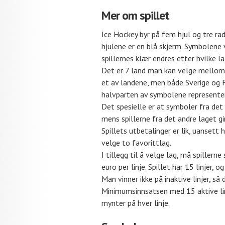
Mer om spillet
Ice Hockey byr på fem hjul og tre ra
hjulene er en blå skjerm. Symbolene v
spillernes klær endres etter hvilke l
Det er 7 land man kan velge mellom. 
et av landene, men både Sverige og Fi
halvparten av symbolene representer
Det spesielle er at symboler fra det
mens spillerne fra det andre laget g
Spillets utbetalinger er lik, uanset
velge to favorittlag.
I tillegg til å velge lag, må spiller
euro per linje. Spillet har 15 linjer,
Man vinner ikke på inaktive linjer, så 
Minimumsinnsatsen med 15 aktive linje
mynter på hver linje.