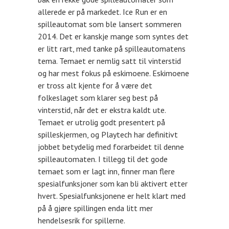
allerede er på markedet. Ice Run er en
spilleautomat som ble lansert sommeren
2014. Det er kanskje mange som syntes det
er litt rart, med tanke på spilleautomatens
tema. Temaet er nemlig satt til vinterstid
og har mest fokus på eskimoene. Eskimoene
er tross alt kjente for å være det
folkeslaget som klarer seg best på
vinterstid, når det er ekstra kaldt ute.
Temaet er utrolig godt presentert på
spilleskjermen, og Playtech har definitivt
jobbet betydelig med forarbeidet til denne
spilleautomaten. I tillegg til det gode
temaet som er lagt inn, finner man flere
spesialfunksjoner som kan bli aktivert etter
hvert. Spesialfunksjonene er helt klart med
på å gjøre spillingen enda litt mer
hendelsesrik for spillerne.