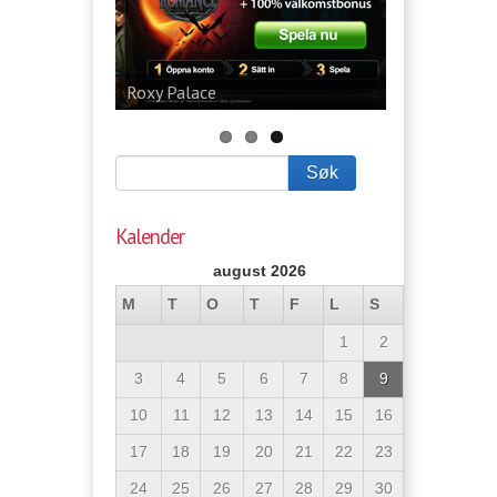
Thrills Casino
Kalender
august 2026
M
T
O
T
F
L
S
1
2
3
4
5
6
7
8
9
10
11
12
13
14
15
16
17
18
19
20
21
22
23
24
25
26
27
28
29
30