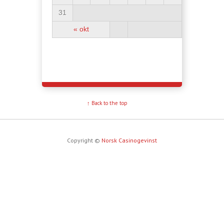
31
« okt
↑ Back to the top
Copyright ©
Norsk Casinogevinst