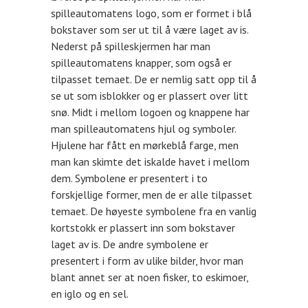
spilleautomatens logo, som er formet i blå
bokstaver som ser ut til å være laget av is.
Nederst på spilleskjermen har man
spilleautomatens knapper, som også er
tilpasset temaet. De er nemlig satt opp til å
se ut som isblokker og er plassert over litt
snø. Midt i mellom logoen og knappene har
man spilleautomatens hjul og symboler.
Hjulene har fått en mørkeblå farge, men
man kan skimte det iskalde havet i mellom
dem. Symbolene er presentert i to
forskjellige former, men de er alle tilpasset
temaet. De høyeste symbolene fra en vanlig
kortstokk er plassert inn som bokstaver
laget av is. De andre symbolene er
presentert i form av ulike bilder, hvor man
blant annet ser at noen fisker, to eskimoer,
en iglo og en sel.