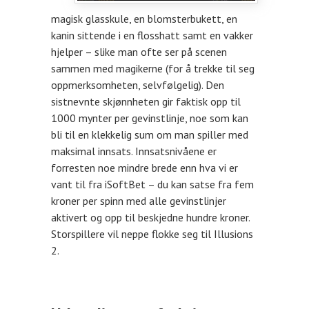
magisk glasskule, en blomsterbukett, en
kanin sittende i en flosshatt samt en vakker
hjelper – slike man ofte ser på scenen
sammen med magikerne (for å trekke til seg
oppmerksomheten, selvfølgelig). Den
sistnevnte skjønnheten gir faktisk opp til
1000 mynter per gevinstlinje, noe som kan
bli til en klekkelig sum om man spiller med
maksimal innsats. Innsatsnivåene er
forresten noe mindre brede enn hva vi er
vant til fra iSoftBet – du kan satse fra fem
kroner per spinn med alle gevinstlinjer
aktivert og opp til beskjedne hundre kroner.
Storspillere vil neppe flokke seg til Illusions
2.