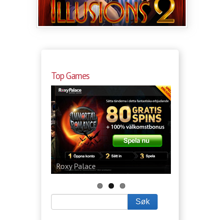
Top Games
Roxy Palace