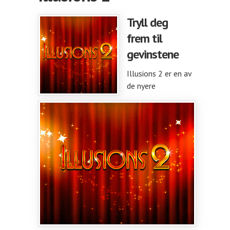
Tryll deg
frem til
gevinstene
Illusions 2 er en av
de nyere