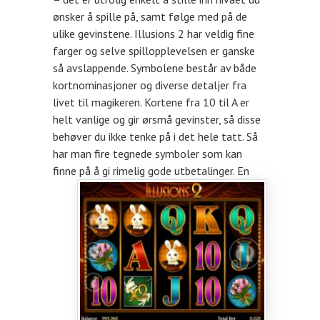
ønsker å spille på, samt følge med på de
ulike gevinstene. Illusions 2 har veldig fine
farger og selve spillopplevelsen er ganske
så avslappende. Symbolene består av både
kortnominasjoner og diverse detaljer fra
livet til magikeren. Kortene fra 10 til A er
helt vanlige og gir ørsmå gevinster, så disse
behøver du ikke tenke på i det hele tatt. Så
har man fire tegnede symboler som kan
finne på å gi rimelig gode utbetalinger. En