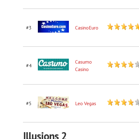
#3
CasinoEuro
Casumo
#4
Casino
#5
Leo Vegas
Illusions 2