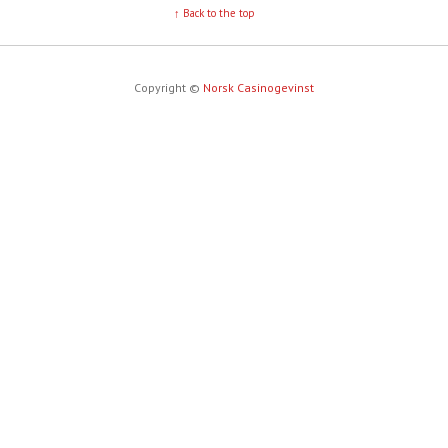
↑ Back to the top
Copyright ©
Norsk Casinogevinst