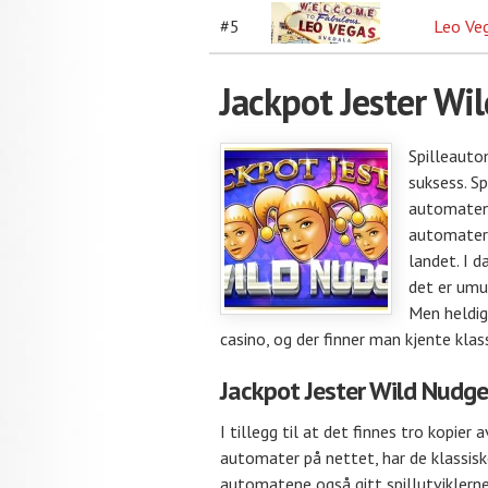
#5
Leo Ve
Jackpot Jester Wi
Spilleauto
suksess. Sp
automatene
automater 
landet. I 
det er umul
Men heldig
casino, og der finner man kjente klas
Jackpot Jester Wild Nudge
I tillegg til at det finnes tro kopier a
automater på nettet, har de klassis
automatene også gitt spillutviklern