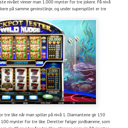
este nivået vinner man 1.000 mynter for tre jokere. På nivå
kere på samme gevinstlinje, og under superspillet er tre
or tre like når man spiller på nivå 1. Diamantene gir 150
r 100 mynter for tre like. Deretter følger jordbærene, som