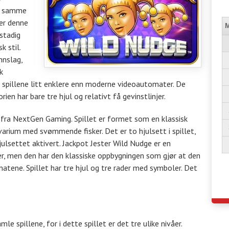
 i samme
ker denne
 stadig
k stil.
nnslag,
k
se spillene litt enklere enn moderne videoautomater. De
rien har bare tre hjul og relativt få gevinstlinjer.
l fra NextGen Gaming. Spillet er formet som en klassisk
varium med svømmende fisker. Det er to hjulsett i spillet,
julsettet aktivert. Jackpot Jester Wild Nudge er en
, men den har den klassiske oppbygningen som gjør at den
tene. Spillet har tre hjul og tre rader med symboler. Det
le spillene, for i dette spillet er det tre ulike nivåer.