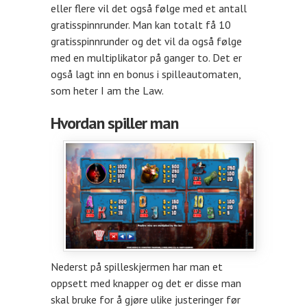
eller flere vil det også følge med et antall
gratisspinnrunder. Man kan totalt få 10
gratisspinnrunder og det vil da også følge
med en multiplikator på ganger to. Det er
også lagt inn en bonus i spilleautomaten,
som heter I am the Law.
Hvordan spiller man
Nederst på spilleskjermen har man et
oppsett med knapper og det er disse man
skal bruke for å gjøre ulike justeringer før