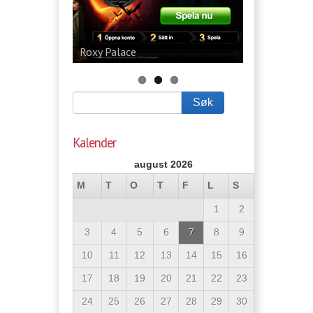
Roxy Palace
Thrills Casino
Kalender
august 2026
M
T
O
T
F
L
S
1
2
3
4
5
6
7
8
9
10
11
12
13
14
15
16
17
18
19
20
21
22
23
24
25
26
27
28
29
30