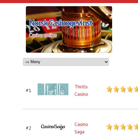
Norsk Casinogevinst
Casino online
Thrills
#1
Casino
Casino
#2
Saga