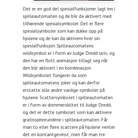
Det er en god del spesialfunksjoner lagt inn i
spilleautomaten og de blir da aktivert med
tilhørende spesialsymboler. Det er flere
spesialsymboler som kan dukke opp på
hjulene og de kan da aktivere hver sin
spesialfunksjon. Spilleautomatens
wildsymbol er i form av Judge Dredd selv, og
den har en flott animasjon tillagt seg når
den blir aktivert i en kombinasjon.
Wildsymbolet fungerer da som
spilleautomatens joker og kan derfor
erstatte alle andre vanlige symboler på
hjulene. Scattersymbolet i spilleautomaten
er i form av dommerskiltet til Judge Dredd,
og det er dette symbolet som kan aktivere
gratisspinnrundene i spilleautomaten. Får
man to eller flere scattere på hjulene venter
det en kontantgevinst, men får man tre