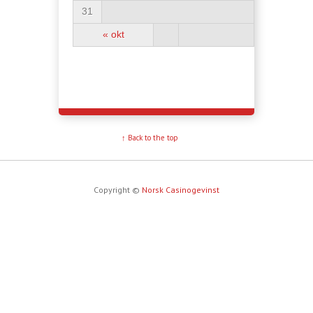
31
« okt
↑ Back to the top
Copyright ©
Norsk Casinogevinst