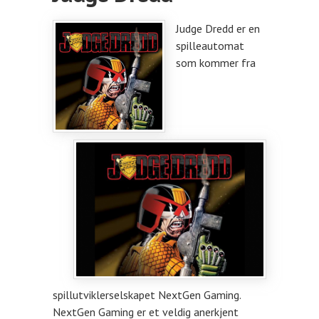
Judge Dredd er en
spilleautomat
som kommer fra
spillutviklerselskapet NextGen Gaming.
NextGen Gaming er et veldig anerkjent